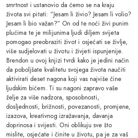
smrtnost i ustanovio da ćemo se na kraju
života svi pitati: “Jesam li živio? Jesam li volio?
Jesam li bio važan?” On od te noći živi punim
plućima te je milijunima ljudi diljem svijeta
pomogao preobraziti život i osjećati se življe,
više sudjelovati u životu i živjeti ispunjenije.
Brendon u ovoj knjizi tvrdi kako je jedini način
da poboljšate kvalitetu svojega života naučiti
aktivirati deset nagona koji vas najviše čine
ljudskim bićem. Ti su nagoni zapravo vaše
želje za više nadzora, sposobnosti,
dosljednosti, brižnosti, povezanosti, promjene,
izazova, kreativnog izražavanja, davanja
doprinosa i svijesti. Oni oblikuju sve što
mislite, osjećate i činite u životu, pa je za vaš