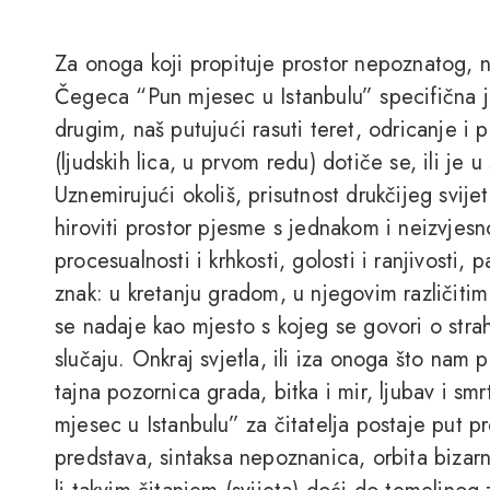
Za onoga koji propituje prostor nepoznatog, 
Čegeca “Pun mjesec u Istanbulu” specifična j
drugim, naš putujući rasuti teret, odricanje i 
(ljudskih lica, u prvom redu) dotiče se, ili je 
Uznemirujući okoliš, prisutnost drukčijeg svije
hiroviti prostor pjesme s jednakom i neizvjesno
procesualnosti i krhkosti, golosti i ranjivosti,
znak: u kretanju gradom, u njegovim različiti
se nadaje kao mjesto s kojeg se govori o strah
slučaju. Onkraj svjetla, ili iza onoga što nam 
tajna pozornica grada, bitka i mir, ljubav i sm
mjesec u Istanbulu” za čitatelja postaje put pr
predstava, sintaksa nepoznanica, orbita bizar