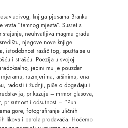
nesavladivog, knjiga pjesama Branka
e vrsta “tamnog mjesta“. Susret s
pristajanje, neuhvatljiva magma grada
u središtu, njegove nove knjige.
ta, istodobnost različitog, spušta se u
šću i strašću. Poezija u svojoj
 paradoksalno, jedini mu je pouzdan
m mjerama, razmjerima, aršinima, ona
u, radosti i žudnji, piše o događaju i
predstavlja, prikazuje – mrmor glasova,
rt, prisutnost i odsutnost – “Pun
ema gore, fotografiranje uličnih
nih likova i parola prodavača. Hoćemo