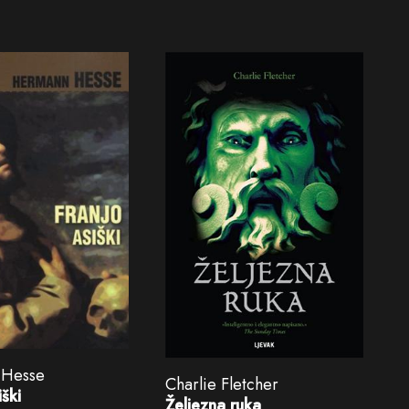
 Hesse
Charlie Fletcher
iški
Željezna ruka