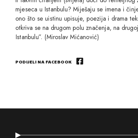
li takvim čitanjem (svijeta) doći do temeljnog
mjeseca u Istanbulu? Miješaju se imena i činje
ono što se uistinu upisuje, poezija i drama tek
otkriva se na drugom polu značenja, na drugo
Istanbulu”. (Miroslav Mićanović)
PODIJELI NA FACEBOOK