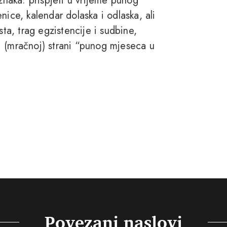
 znaka: prispjeti u vrijeme punog
nice, kalendar dolaska i odlaska, ali
sta, trag egzistencije i sudbine,
j (mračnoj) strani “punog mjeseca u
Povezani naslovi