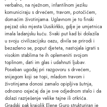
verbalno, na nježnom, infantilnom jeziku
komuniciraju s drvećem, travom, potočićem,
domaćim životinjama. Uglavnom je to finski
pejzaž oko mjesta Uusikirkko, gdje je umjetnica
imala ladanjsku kuću. Svaki put kad bi dolazila
u svoju civilizacijsku oazu, divila se prirodi i
bezazleno se, poput djeteta, nastojala igrati s
visokim stablima te ih oplemeniti svojom
toplinom, dati im glas i udahnuti ljubav.
Poseban ugođaj pri razgovoru s drvećem,
snijegom koji se topi, mladom travom i
životinjama donosi zamalo opipljiva šutnja,
odnosno osjećaj da je sve odjednom stalo i da
dolazi razrješenje velike tajne ili otkrića.
Gradski pak krajolik Elene Guro strukturiran je