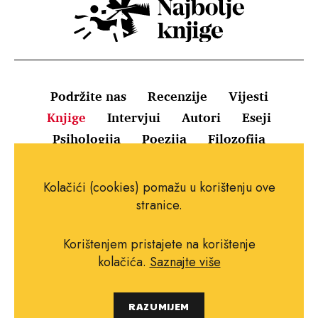
Podržite nas
Recenzije
Vijesti
Knjige
Intervjui
Autori
Eseji
Psihologija
Poezija
Filozofija
Uvjeti korištenja
Pravila o kolačićima
Kolačići (cookies) pomažu u korištenju ove
Pravila privatnosti
Impressum
Kontakt
stranice.
Korištenjem pristajete na korištenje
kolačića.
Saznajte više
Copyright © 2010.-2021. najboljeknjige.com.
RAZUMIJEM
Sva prava pridržana.