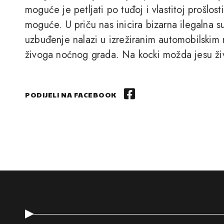
moguće je petljati po tuđoj i vlastitoj prošlos
moguće. U priču nas inicira bizarna ilegalna su
uzbuđenje nalazi u izrežiranim automobilskim 
živoga noćnog grada. Na kocki možda jesu živo
PODIJELI NA FACEBOOK