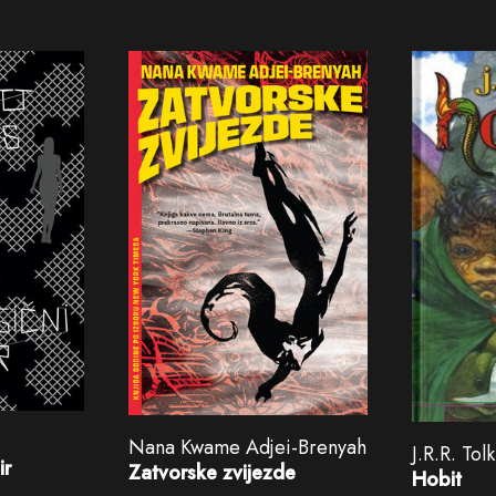
Nana Kwame Adjei-Brenyah
J.R.R. Tol
ir
Zatvorske zvijezde
Hobit