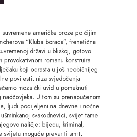
ea suvremene američke proze po čijim
Fincherova “Kluba boraca”, frenetična
j suvremenoj državi u bliskoj, gotovo
om provokativnom romanu konstruira
ječaku koji odrasta u još neobičnijeg
lne povijesti, niza svjedočenja
stječemo mozaički uvid u pomaknuti
kog nadčovjeka. U tom su prenapučenom
a, ljudi podijeljeni na dnevne i noćne.
j ušminkanoj svakodnevici, svijet tame
njegovo naličje: bijedu, kriminal,
je svijetu moguće prevariti smrt,