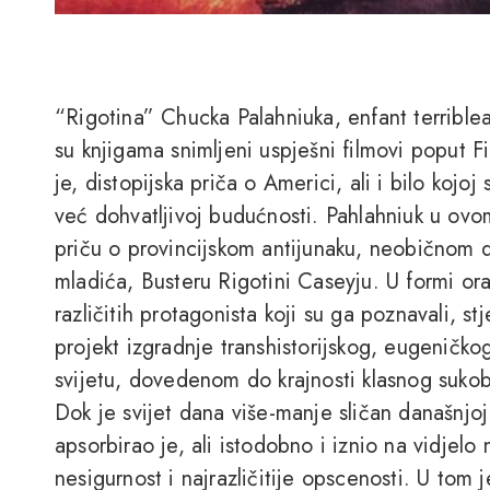
“Rigotina” Chucka Palahniuka, enfant terribl
su knjigama snimljeni uspješni filmovi poput 
je, distopijska priča o Americi, ali i bilo kojo
već dohvatljivoj budućnosti. Pahlahniuk u ov
priču o provincijskom antijunaku, neobičnom d
mladića, Busteru Rigotini Caseyju. U formi ora
različitih protagonista koji su ga poznavali, 
projekt izgradnje transhistorijskog, eugenič
svijetu, dovedenom do krajnosti klasnog sukob
Dok je svijet dana više-manje sličan današnjo
apsorbirao je, ali istodobno i iznio na vidjelo 
nesigurnost i najrazličitije opscenosti. U tom 