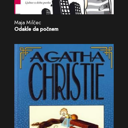
Maja Milčec
Odakle da počnem