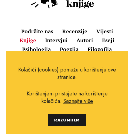
Podržite nas
Recenzije
Vijesti
Knjige
Intervjui
Autori
Eseji
Psihologija
Poezija
Filozofija
Uvjeti korištenja
Pravila o kolačićima
Kolačići (cookies) pomažu u korištenju ove
Pravila privatnosti
Impressum
Kontakt
stranice.
Korištenjem pristajete na korištenje
kolačića.
Saznajte više
Copyright © 2010.-2021. najboljeknjige.com.
RAZUMIJEM
Sva prava pridržana.