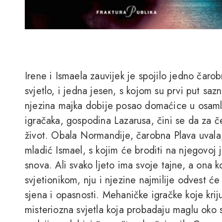
Irene i Ismaela zauvijek je spojilo jedno čarob
svjetlo, i jedna jesen, s kojom su prvi put saz
njezina majka dobije posao domaćice u osamlj
igračaka, gospodina Lazarusa, čini se da za č
život. Obala Normandije, čarobna Plava uvala, 
mladić Ismael, s kojim će broditi na njegovoj j
snova. Ali svako ljeto ima svoje tajne, a ona k
svjetionikom, nju i njezine najmilije odvest ć
sjena i opasnosti. Mehaničke igračke koje kriju
misteriozna svjetla koja probadaju maglu oko s