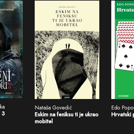
rka
Nataša Govedić
Edo Popo
i 3
Eskim na feniksu ti je ukrao
Hrvatski 
mobitel