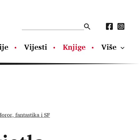
ije
Vijesti
Knjige
Više
oror, fantastika i SF