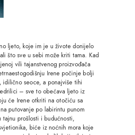
no ljeto, koje im je u živote donijelo
nali što sve u sebi može kriti tama. Kad
enoj vili tajanstvenog proizvođača
etrnaestogodišnju Irene počinje bolji
idilično seoce, a ponajviše tihi
edrilici – sve to obećava ljeto iz
oju će Irene otkriti na otočiću sa
e na putovanje po labirintu punom
 tajnu prošlosti i budućnosti,
vjetionika, biće iz noćnih mora koje