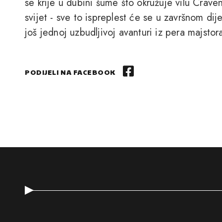
se krije u dubini šume što okružuje vilu Craven
svijet - sve to ispreplest će se u završnom dije
još jednoj uzbudljivoj avanturi iz pera majsto
PODIJELI NA FACEBOOK