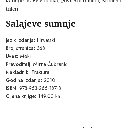
Beletristika
Povijesni romani
Krimići i
Kategorije:
,
,
trileri
Salajeve sumnje
Jezik izdanja:
Hrvatski
Broj stranica:
368
Uvez:
Meki
Prevoditelj:
Mirna Čubranić
Nakladnik:
Fraktura
Godina izdanja:
2010
ISBN:
978-953-266-187-3
Cijena knjige:
149.00 kn