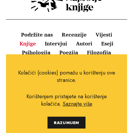
Podržite nas
Recenzije
Vijesti
Knjige
Intervjui
Autori
Eseji
Psihologija
Poezija
Filozofija
Uvjeti korištenja
Pravila o kolačićima
Kolačići (cookies) pomažu u korištenju ove
Pravila privatnosti
Impressum
Kontakt
stranice.
Korištenjem pristajete na korištenje
kolačića.
Saznajte više
Copyright © 2010.-2021. najboljeknjige.com.
RAZUMIJEM
Sva prava pridržana.