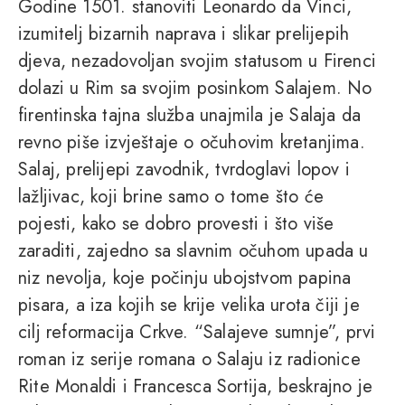
Godine 1501. stanoviti Leonardo da Vinci,
izumitelj bizarnih naprava i slikar prelijepih
djeva, nezadovoljan svojim statusom u Firenci
dolazi u Rim sa svojim posinkom Salajem. No
firentinska tajna služba unajmila je Salaja da
revno piše izvještaje o očuhovim kretanjima.
Salaj, prelijepi zavodnik, tvrdoglavi lopov i
lažljivac, koji brine samo o tome što će
pojesti, kako se dobro provesti i što više
zaraditi, zajedno sa slavnim očuhom upada u
niz nevolja, koje počinju ubojstvom papina
pisara, a iza kojih se krije velika urota čiji je
cilj reformacija Crkve. “Salajeve sumnje”, prvi
roman iz serije romana o Salaju iz radionice
Rite Monaldi i Francesca Sortija, beskrajno je