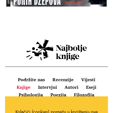
Podržite nas
Recenzije
Vijesti
Knjige
Intervjui
Autori
Eseji
Psihologija
Poezija
Filozofija
Uvjeti korištenja
Pravila o kolačićima
Kolačići (cookies) pomažu u korištenju ove