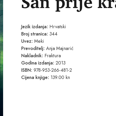
San prije kr
Jezik izdanja:
Hrvatski
Broj stranica:
344
Uvez:
Meki
Prevoditelj:
Anja Majnarić
Nakladnik:
Fraktura
Godina izdanja:
2013
ISBN:
978-953-266-481-2
Cijena knjige:
139.00 kn