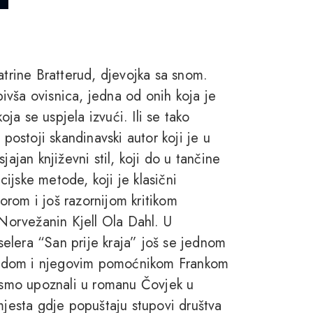
atrine Bratterud, djevojka sa snom.
 bivša ovisnica, jedna od onih koja je
oja se uspjela izvući. Ili se tako
 postoji skandinavski autor koji je u
jajan književni stil, koji do u tančine
icijske metode, koji je klasični
rom i još razornijom kritikom
orvežanin Kjell Ola Dahl. U
elera “San prije kraja” još se jednom
andom i njegovim pomoćnikom Frankom
i smo upoznali u romanu Čovjek u
mjesta gdje popuštaju stupovi društva