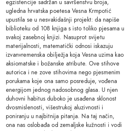
egzistencije sadržan u savršenstvu broja,
ugledna hrvatska poetesa Vesna Krmpotić
upustila se u nesvakidašnji projekt: da napiše
biblioteku od 108 knjiga s isto toliko pjesama u
svakoj zasebnoj knjizi. Nasuprot svijetu
materijalnosti, matematički odnosi iskazuju
izvanvremenska obilježja koja Vesna uzima kao
aksiomatske i božanske atribute. Ove stihove
autorica i ne zove stihovima nego pjesmenim
porukama koje ona samo posreduje, vođena
energijom jednog nadosobnog glasa. U njen
duhovni habitus duboko je usađena sklonost
dvosmislenosti, višestrukoj aluzivnosti i
poniranju u najbitnija pitanja. Na taj način,
ona nas oslobađa od zemaljske kužnosti i vodi