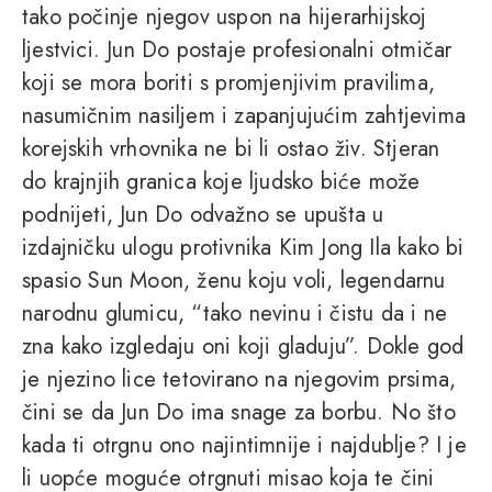
tako počinje njegov uspon na hijerarhijskoj
ljestvici. Jun Do postaje profesionalni otmičar
koji se mora boriti s promjenjivim pravilima,
nasumičnim nasiljem i zapanjujućim zahtjevima
korejskih vrhovnika ne bi li ostao živ. Stjeran
do krajnjih granica koje ljudsko biće može
podnijeti, Jun Do odvažno se upušta u
izdajničku ulogu protivnika Kim Jong Ila kako bi
spasio Sun Moon, ženu koju voli, legendarnu
narodnu glumicu, “tako nevinu i čistu da i ne
zna kako izgledaju oni koji gladuju”. Dokle god
je njezino lice tetovirano na njegovim prsima,
čini se da Jun Do ima snage za borbu. No što
kada ti otrgnu ono najintimnije i najdublje? I je
li uopće moguće otrgnuti misao koja te čini