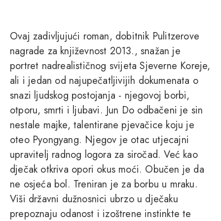
Ovaj zadivljujući roman, dobitnik Pulitzerove
nagrade za književnost 2013., snažan je
portret nadrealističnog svijeta Sjeverne Koreje,
ali i jedan od najupečatljivijih dokumenata o
snazi ljudskog postojanja - njegovoj borbi,
otporu, smrti i ljubavi. Jun Do odbačeni je sin
nestale majke, talentirane pjevačice koju je
oteo Pyongyang. Njegov je otac utjecajni
upravitelj radnog logora za siročad. Već kao
dječak otkriva opori okus moći. Obučen je da
ne osjeća bol. Treniran je za borbu u mraku.
Viši državni dužnosnici ubrzo u dječaku
prepoznaju odanost i izoštrene instinkte te