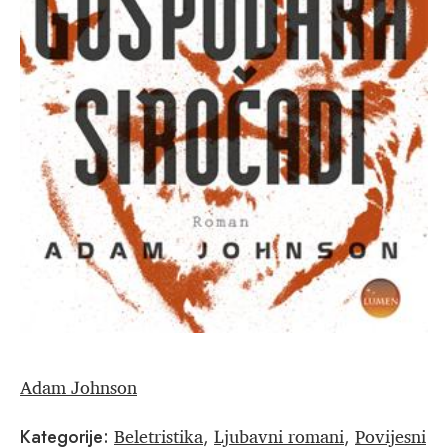
Adam Johnson
Beletristika
Ljubavni romani
Povijesni
Kategorije:
,
,