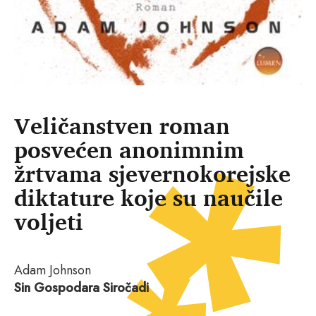
Veličanstven roman
posvećen anonimnim
žrtvama sjevernokorejske
diktature koje su naučile
voljeti
Adam Johnson
Sin Gospodara Siročadi