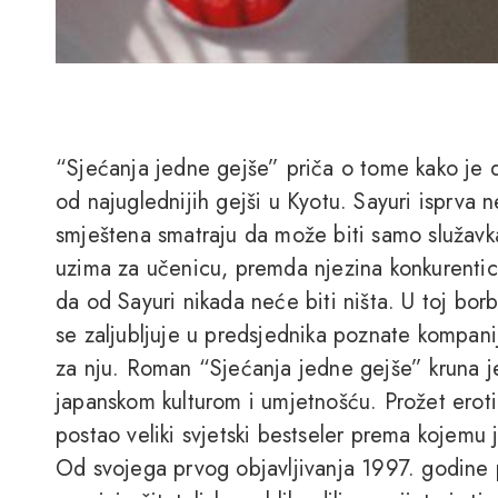
“Sjećanja jedne gejše” priča o tome kako je 
od najuglednijih gejši u Kyotu. Sayuri isprva ne
smještena smatraju da može biti samo služa
uzima za učenicu, premda njezina konkurenti
da od Sayuri nikada neće biti ništa. U toj bor
se zaljubljuje u predsjednika poznate kompanije
za nju. Roman “Sjećanja jedne gejše” kruna j
japanskom kulturom i umjetnošću. Prožet erot
postao veliki svjetski bestseler prema kojemu j
Od svojega prvog objavljivanja 1997. godine