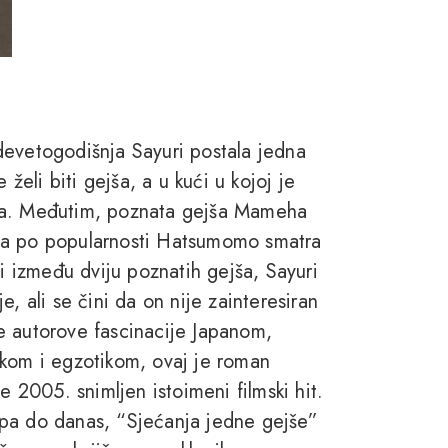
devetogodišnja Sayuri postala jedna
 želi biti gejša, a u kući u kojoj je
vka. Međutim, poznata gejša Mameha
ca po popularnosti Hatsumomo smatra
bi između dviju poznatih gejša, Sayuri
, ali se čini da on nije zainteresiran
e autorove fascinacije Japanom,
ikom i egzotikom, ovaj je roman
e 2005. snimljen istoimeni filmski hit.
 pa do danas, “Sjećanja jedne gejše”