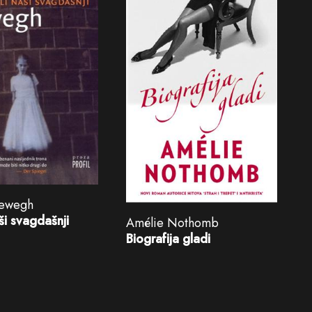
iewegh
ši svagdašnji
Amélie Nothomb
Biografija gladi