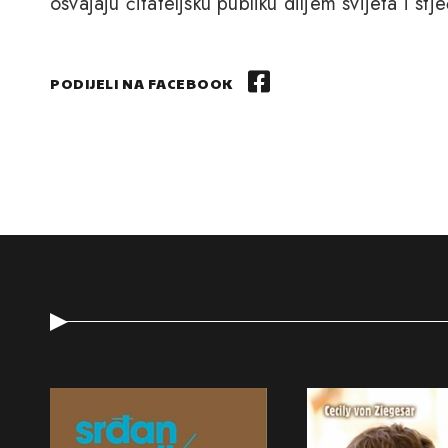
osvajaju čitateljsku publiku diljem svijeta i st
PODIJELI NA FACEBOOK