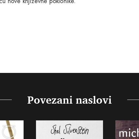
ječu nove književne poklonike.
Povezani naslovi