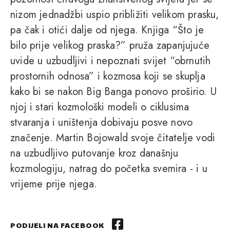
nizom jednadžbi uspio približiti velikom prasku,
pa čak i otići dalje od njega. Knjiga “Što je
bilo prije velikog praska?” pruža zapanjujuće
uvide u uzbudljivi i nepoznati svijet “obrnutih
prostornih odnosa” i kozmosa koji se skuplja
kako bi se nakon Big Banga ponovo proširio. U
njoj i stari kozmološki modeli o ciklusima
stvaranja i uništenja dobivaju posve novo
značenje. Martin Bojowald svoje čitatelje vodi
na uzbudljivo putovanje kroz današnju
kozmologiju, natrag do početka svemira - i u
vrijeme prije njega.
PODIJELI NA FACEBOOK