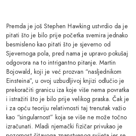
Premda je još Stephen Hawking ustvrdio da je
pitati što je bilo prije početka svemira jednako
besmisleno kao pitati što je sjeverno od
Sjevernoga pola, pred nama je upravo pokušaj
odgovora na to intrigantno pitanje. Martin
Bojowald, koji je već prozvan “nasljednikom
Einsteina”, u ovoj uzbudljivoj knjizi odlučio je
prekoračiti granicu iza koje više nema povratka
i istražiti što je bilo prije velikog praska. Čak je
i za opću teoriju relativnosti taj trenutak važio
kao “singularnost” koja se više ne može točno
izračunati. Mladi njemački fizičar privukao je
pozornost čitavoga znanstvenog svijeta jer se