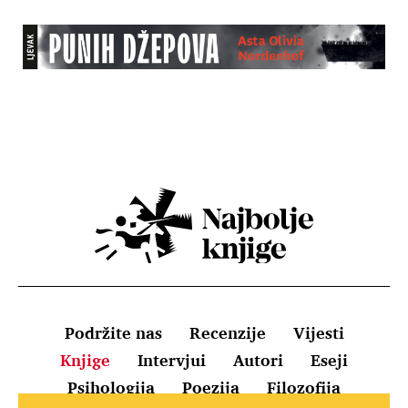
Podržite nas
Recenzije
Vijesti
Knjige
Intervjui
Autori
Eseji
Psihologija
Poezija
Filozofija