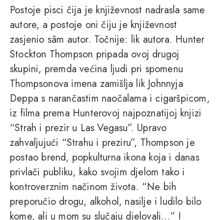
Postoje pisci čija je književnost nadrasla same
autore, a postoje oni čiju je književnost
zasjenio sâm autor. Točnije: lik autora. Hunter
Stockton Thompson pripada ovoj drugoj
skupini, premda većina ljudi pri spomenu
Thompsonova imena zamišlja lik Johnnyja
Deppa s narančastim naočalama i cigaršpicom,
iz filma prema Hunterovoj najpoznatijoj knjizi
“Strah i prezir u Las Vegasu”. Upravo
zahvaljujući “Strahu i preziru”, Thompson je
postao brend, popkulturna ikona koja i danas
privlači publiku, kako svojim djelom tako i
kontroverznim načinom života. “Ne bih
preporučio drogu, alkohol, nasilje i ludilo bilo
kome, ali u mom su slučaju djelovali...” I