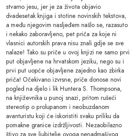
stvarno jesu, jer je za života objavio
dvadesetak knjiga i stotine novinskih tekstova,
a među njegovim nasljeđem našlo se, razasuto
i nekako zaboravljeno, pet priča za koje ni
vlasnici autorskih prava nisu znali gdje se sve
nalaze! Tako su priče u ovoj knjizi ne samo prvi
put objavljene na hrvatskom jeziku, nego su i
prvi put uopće objavljene zajedno kao zbirka
priča! Očekivano izvrsne, priče donose novi
pogled na djelo i lik Huntera S. Thompsona,
na književnika u punoj snazi, pritom rušeći
stereotip o prolupanom i neobuzdanom
avanturistu koji će iskoristiti svaku priliku da
pomakne granice izdržljivosti. Nezaobilazno
štivo za sve ljubitelje ovoga nenadmašivog