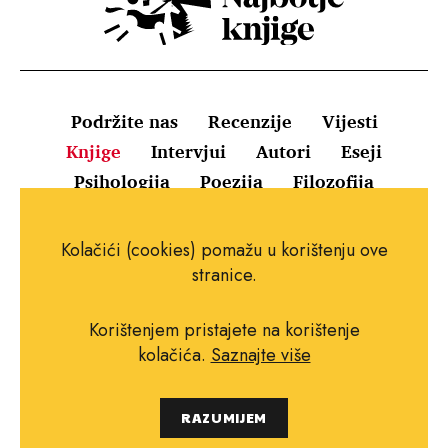
Podržite nas
Recenzije
Vijesti
Knjige
Intervjui
Autori
Eseji
Psihologija
Poezija
Filozofija
Uvjeti korištenja
Pravila o kolačićima
Kolačići (cookies) pomažu u korištenju ove
Pravila privatnosti
Impressum
Kontakt
stranice.
Korištenjem pristajete na korištenje
kolačića.
Saznajte više
Copyright © 2010.-2021. najboljeknjige.com.
RAZUMIJEM
Sva prava pridržana.