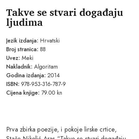
Takve se stvari događaju
ljudima
Jezik izdanja:
Hrvatski
Broj stranica:
88
Uvez:
Meki
Nakladnik:
Algoritam
Godina izdanja:
2014
ISBN:
978-953-316-787-9
Cijena knjige:
79.00 kn
Prva zbirka poezije, i pokoje lirske crtice,
Staše Nikolić Aras “Takve se stvari događaju