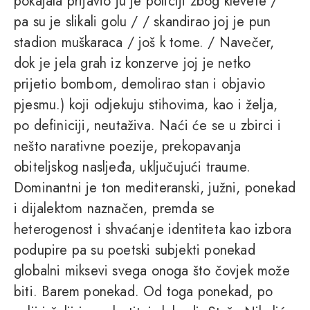
pokajala prijavio ju je policiji zbog klevete /
pa su je slikali golu / / skandirao joj je pun
stadion muškaraca / još k tome. / Navečer,
dok je jela grah iz konzerve joj je netko
prijetio bombom, demolirao stan i objavio
pjesmu.) koji odjekuju stihovima, kao i želja,
po definiciji, neutaživa. Naći će se u zbirci i
nešto narativne poezije, prekopavanja
obiteljskog nasljeđa, uključujući traume.
Dominantni je ton mediteranski, južni, ponekad
i dijalektom naznačen, premda se
heterogenost i shvaćanje identiteta kao izbora
podupire pa su poetski subjekti ponekad
globalni miksevi svega onoga što čovjek može
biti. Barem ponekad. Od toga ponekad, po