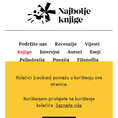
Podržite nas
Recenzije
Vijesti
Knjige
Intervjui
Autori
Eseji
Psihologija
Poezija
Filozofija
Uvjeti korištenja
Pravila o kolačićima
Kolačići (cookies) pomažu u korištenju ove
Pravila privatnosti
Impressum
Kontakt
stranice.
Korištenjem pristajete na korištenje
kolačića.
Saznajte više