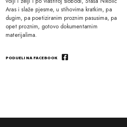
volji i želji i po vlastitoj slobodi, Staša Nikolić
Aras i slaže pjesme, u stihovima kratkim, pa
dugim, pa poetiziranim proznim pasusima, pa
opet proznim, gotovo dokumentarnim
materijalima.
PODIJELI NA FACEBOOK