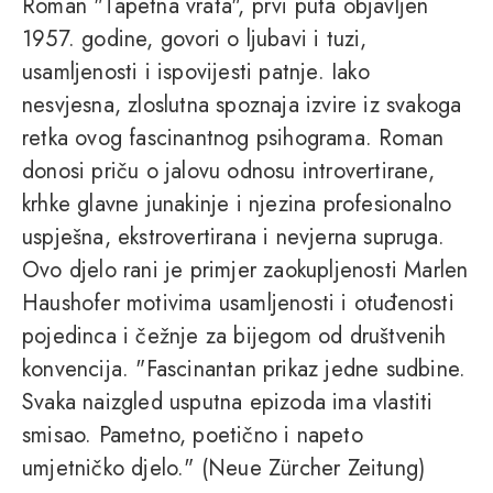
Roman "Tapetna vrata", prvi puta objavljen
1957. godine, govori o ljubavi i tuzi,
usamljenosti i ispovijesti patnje. Iako
nesvjesna, zloslutna spoznaja izvire iz svakoga
retka ovog fascinantnog psihograma. Roman
donosi priču o jalovu odnosu introvertirane,
krhke glavne junakinje i njezina profesionalno
uspješna, ekstrovertirana i nevjerna supruga.
Ovo djelo rani je primjer zaokupljenosti Marlen
Haushofer motivima usamljenosti i otuđenosti
pojedinca i čežnje za bijegom od društvenih
konvencija. "Fascinantan prikaz jedne sudbine.
Svaka naizgled usputna epizoda ima vlastiti
smisao. Pametno, poetično i napeto
umjetničko djelo." (Neue Zürcher Zeitung)