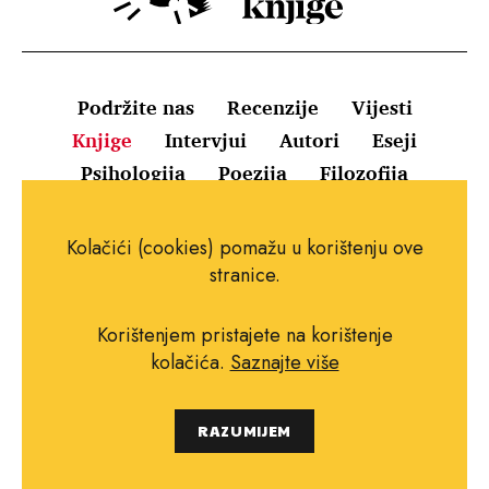
Podržite nas
Recenzije
Vijesti
Knjige
Intervjui
Autori
Eseji
Psihologija
Poezija
Filozofija
Uvjeti korištenja
Pravila o kolačićima
Kolačići (cookies) pomažu u korištenju ove
Pravila privatnosti
Impressum
Kontakt
stranice.
Korištenjem pristajete na korištenje
kolačića.
Saznajte više
Copyright © 2010.-2021. najboljeknjige.com.
RAZUMIJEM
Sva prava pridržana.