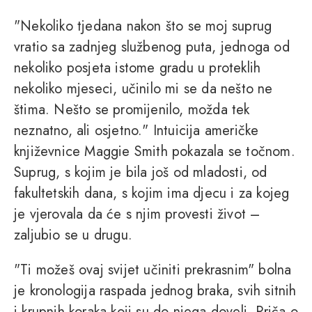
"Nekoliko tjedana nakon što se moj suprug
vratio sa zadnjeg službenog puta, jednoga od
nekoliko posjeta istome gradu u proteklih
nekoliko mjeseci, učinilo mi se da nešto ne
štima. Nešto se promijenilo, možda tek
neznatno, ali osjetno." Intuicija američke
književnice Maggie Smith pokazala se točnom.
Suprug, s kojim je bila još od mladosti, od
fakultetskih dana, s kojim ima djecu i za kojeg
je vjerovala da će s njim provesti život –
zaljubio se u drugu.
"Ti možeš ovaj svijet učiniti prekrasnim" bolna
je kronologija raspada jednog braka, svih sitnih
i krupnih koraka koji su do njega doveli. Priča o