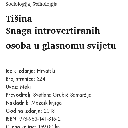
Sociologija
Psihologija
,
Tišina
Snaga introvertiranih
osoba u glasnomu svijetu
Jezik izdanja:
Hrvatski
Broj stranica:
324
Uvez:
Meki
Prevoditelj:
Svetlana Grubić Samaržija
Nakladnik:
Mozaik knjiga
Godina izdanja:
2013
ISBN:
978-953-141-315-2
Cijena knjige:
159.00 kn