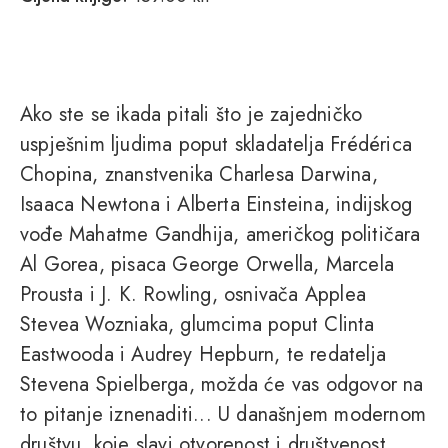
Ako ste se ikada pitali što je zajedničko
uspješnim ljudima poput skladatelja Frédérica
Chopina, znanstvenika Charlesa Darwina,
Isaaca Newtona i Alberta Einsteina, indijskog
vođe Mahatme Gandhija, američkog političara
Al Gorea, pisaca George Orwella, Marcela
Prousta i J. K. Rowling, osnivača Applea
Stevea Wozniaka, glumcima poput Clinta
Eastwooda i Audrey Hepburn, te redatelja
Stevena Spielberga, možda će vas odgovor na
to pitanje iznenaditi... U današnjem modernom
društvu, koje slavi otvorenost i društvenost