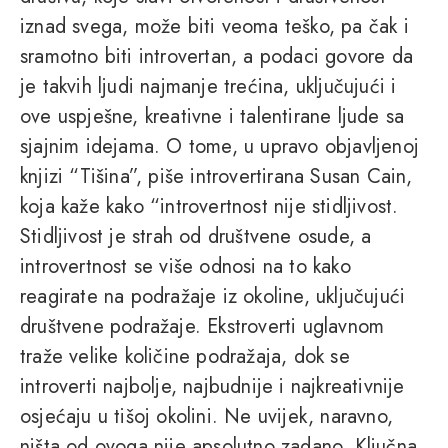
iznad svega, može biti veoma teško, pa čak i
sramotno biti introvertan, a podaci govore da
je takvih ljudi najmanje trećina, uključujući i
ove uspješne, kreativne i talentirane ljude sa
sjajnim idejama. O tome, u upravo objavljenoj
knjizi “Tišina”, piše introvertirana Susan Cain,
koja kaže kako “introvertnost nije stidljivost.
Stidljivost je strah od društvene osude, a
introvertnost se više odnosi na to kako
reagirate na podražaje iz okoline, uključujući
društvene podražaje. Ekstroverti uglavnom
traže velike količine podražaja, dok se
introverti najbolje, najbudnije i najkreativnije
osjećaju u tišoj okolini. Ne uvijek, naravno,
ništa od ovoga nije apsolutno zadano. Ključna