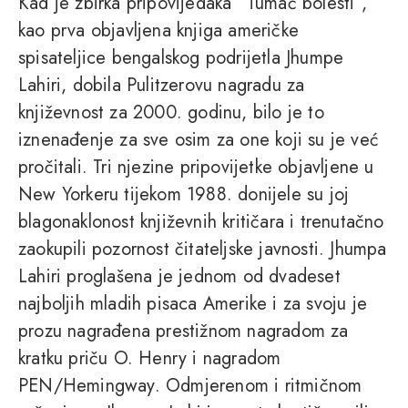
Kad je zbirka pripovijedaka “Tumač bolesti”,
kao prva objavljena knjiga američke
spisateljice bengalskog podrijetla Jhumpe
Lahiri, dobila Pulitzerovu nagradu za
književnost za 2000. godinu, bilo je to
iznenađenje za sve osim za one koji su je već
pročitali. Tri njezine pripovijetke objavljene u
New Yorkeru tijekom 1988. donijele su joj
blagonaklonost književnih kritičara i trenutačno
zaokupili pozornost čitateljske javnosti. Jhumpa
Lahiri proglašena je jednom od dvadeset
najboljih mladih pisaca Amerike i za svoju je
prozu nagrađena prestižnom nagradom za
kratku priču O. Henry i nagradom
PEN/Hemingway. Odmjerenom i ritmičnom