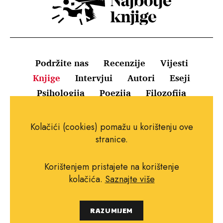
Podržite nas
Recenzije
Vijesti
Knjige
Intervjui
Autori
Eseji
Psihologija
Poezija
Filozofija
Uvjeti korištenja
Pravila o kolačićima
Kolačići (cookies) pomažu u korištenju ove
Pravila privatnosti
Impressum
Kontakt
stranice.
Korištenjem pristajete na korištenje
kolačića.
Saznajte više
Copyright © 2010.-2021. najboljeknjige.com.
RAZUMIJEM
Sva prava pridržana.