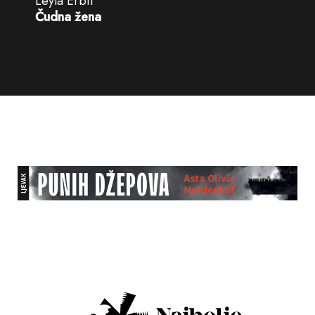
Leylâ Erbil
Čudna žena