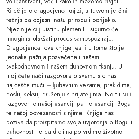
veličanstveni, već i kako ih možemo živjeti.
Riječ je o dragocjenoj knjizi, a takvom je čini
težnja da objasni našu prirodu i porijeklo.
Njezin je cilj uistinu plemenit i sigurno će
mnogima olakšati proces samospoznaje.
Dragocjenost ove knjige jest i u tome što je
jednaka pažnja posvećena i našem
svakodnevnom i našem duhovnom tkanju. U
njoj ćete naći razgovore o svemu što nas
najčešće muči – ljubavnim vezama, prekidima,
poslu, seksu, druženju s prijateljima. No tu su i
razgovori o našoj esenciji pa i o esenciji Boga
te našoj povezanosti s njime. Knjiga nas
poziva da preispitamo svoja uvjerenja o Bogu i
duhovnosti te da djelima potvrdimo životno