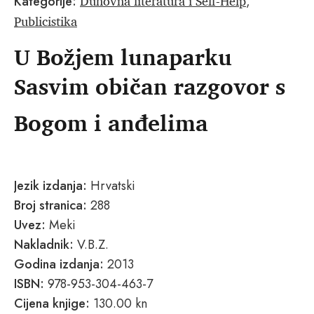
Duhovna literatura i Self-Help
Kategorije:
,
Publicistika
U Božjem lunaparku
Sasvim običan razgovor s
Bogom i anđelima
Jezik izdanja:
Hrvatski
Broj stranica:
288
Uvez:
Meki
Nakladnik:
V.B.Z.
Godina izdanja:
2013
ISBN:
978-953-304-463-7
Cijena knjige:
130.00 kn