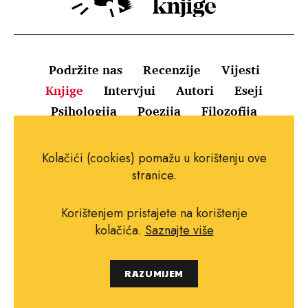
Podržite nas
Recenzije
Vijesti
Knjige
Intervjui
Autori
Eseji
Psihologija
Poezija
Filozofija
Uvjeti korištenja
Pravila o kolačićima
Kolačići (cookies) pomažu u korištenju ove
Pravila privatnosti
Impressum
Kontakt
stranice.
Korištenjem pristajete na korištenje
kolačića.
Saznajte više
Copyright © 2010.-2021. najboljeknjige.com.
RAZUMIJEM
Sva prava pridržana.