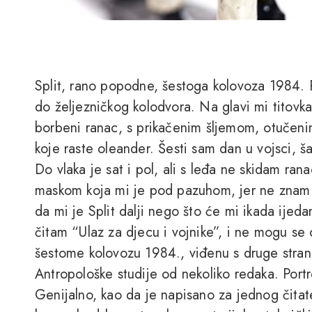
Split, rano popodne, šestoga kolovoza 1984. P
do željezničkog kolodvora. Na glavi mi titovka
borbeni ranac, s prikačenim šljemom, otučenim
koje raste oleander. Šesti sam dan u vojsci, 
Do vlaka je sat i pol, ali s leđa ne skidam rana
maskom koja mi je pod pazuhom, jer ne znam ka
da mi je Split dalji nego što će mi ikada ijeda
čitam “Ulaz za djecu i vojnike”, i ne mogu se 
šestome kolovozu 1984., viđenu s druge stra
Antropološke studije od nekoliko redaka. Portr
Genijalno, kao da je napisano za jednog čitat