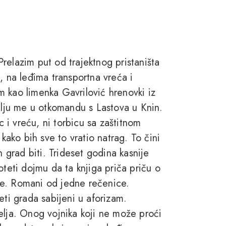
relazim put od trajektnog pristaništa
, na leđima transportna vreća i
 kao limenka Gavrilović hrenovki iz
šalju me u otkomandu s Lastova u Knin.
c i vreću, ni torbicu sa zaštitnom
ko bih sve to vratio natrag. To čini
n grad biti. Trideset godina kasnije
oteti dojmu da ta knjiga priča priču o
ne. Romani od jedne rečenice.
eti grada sabijeni u aforizam.
elja. Onog vojnika koji ne može proći