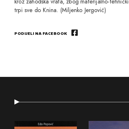
kroz zahodska vrata, zbog materijalno-tehnički
trpi sve do Knina. (Miljenko Jergović)
PODIJELI NA FACEBOOK