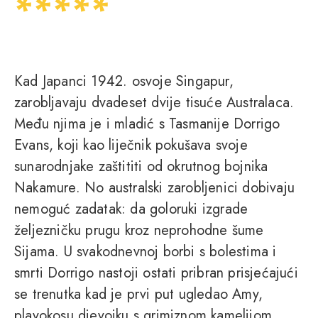
Kad Japanci 1942. osvoje Singapur,
zarobljavaju dvadeset dvije tisuće Australaca.
Među njima je i mladić s Tasmanije Dorrigo
Evans, koji kao liječnik pokušava svoje
sunarodnjake zaštititi od okrutnog bojnika
Nakamure. No australski zarobljenici dobivaju
nemoguć zadatak: da goloruki izgrade
željezničku prugu kroz neprohodne šume
Sijama. U svakodnevnoj borbi s bolestima i
smrti Dorrigo nastoji ostati pribran prisjećajući
se trenutka kad je prvi put ugledao Amy,
plavokosu djevojku s grimiznom kamelijom.