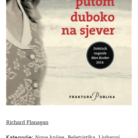
Richard Flanagan
Nove knjige
Beletristika
Ljubavni
Kategorije:
,
,