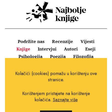
Podržite nas
Recenzije
Vijesti
Knjige
Intervjui
Autori
Eseji
Psihologija
Poezija
Filozofija
Uvjeti korištenja
Pravila o kolačićima
Kolačići (cookies) pomažu u korištenju ove
Pravila privatnosti
Impressum
Kontakt
stranice.
Korištenjem pristajete na korištenje
kolačića.
Saznajte više