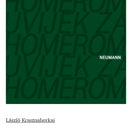
László Krasznahorkai