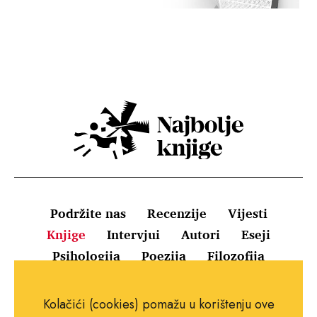
Podržite nas
Recenzije
Vijesti
Knjige
Intervjui
Autori
Eseji
Psihologija
Poezija
Filozofija
Uvjeti korištenja
Pravila o kolačićima
Kolačići (cookies) pomažu u korištenju ove