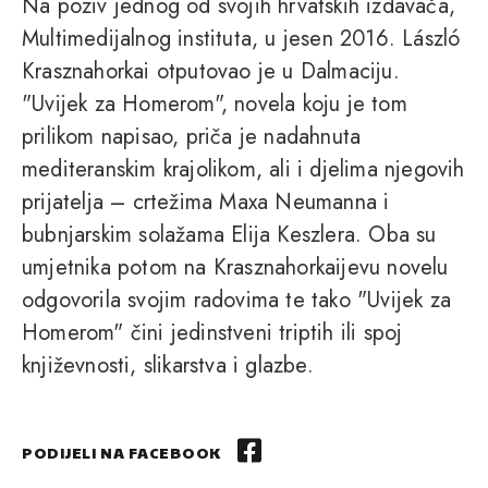
Na poziv jednog od svojih hrvatskih izdavača,
Multimedijalnog instituta, u jesen 2016. László
Krasznahorkai otputovao je u Dalmaciju.
"Uvijek za Homerom", novela koju je tom
prilikom napisao, priča je nadahnuta
mediteranskim krajolikom, ali i djelima njegovih
prijatelja – crtežima Maxa Neumanna i
bubnjarskim solažama Elija Keszlera. Oba su
umjetnika potom na Krasznahorkaijevu novelu
odgovorila svojim radovima te tako "Uvijek za
Homerom" čini jedinstveni triptih ili spoj
književnosti, slikarstva i glazbe.
PODIJELI NA FACEBOOK