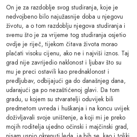
On je za razdoblje svog studiranja, koje je
nedvojbeno bilo najužasnije doba u njegovu
životu, a o tom razdoblju njegova studiranja i
svemu što je za vrijeme tog studiranja osjetio
ovdje je riječ, tijekom čitava života morao
plaćati visoku cijenu, ako ne i najviši iznos. Taj
grad nije zavrijedio naklonost i ljubav što su
mu je preci ostavili kao prednaklonost i
predljubav, odbijajući ga do današnjeg dana,
udarajući ga po nezaštićenoj glavi. Da tom
gradu, u kojem su stvaratelji oduvijek bili
predmetom uvreda i huškanja i na koncu uvijek
doživljavali svoje uništenje, a koji mi je preko
mojih roditelja ujedno očinski i majčinski grad,
nisam uspio okrenuti leda, ja bih se, kao i toliki