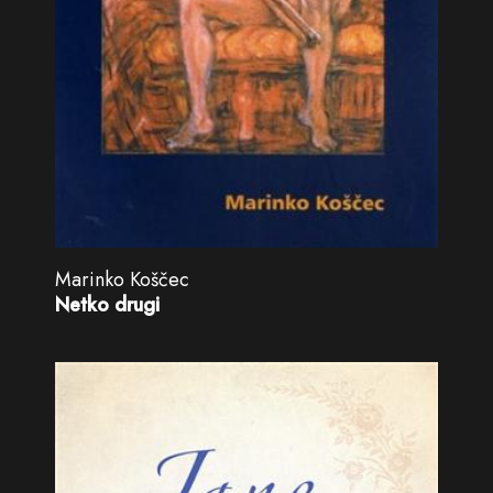
Marinko Koščec
Netko drugi