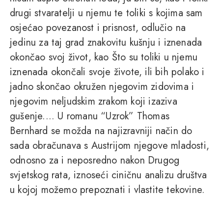
drugi stvaratelji u njemu te toliki s kojima sam
osjećao povezanost i prisnost, odlučio na
jedinu za taj grad znakovitu kušnju i iznenada
okončao svoj život, kao Što su toliki u njemu
iznenada okončali svoje živote, ili bih polako i
jadno skončao okružen njegovim zidovima i
njegovim neljudskim zrakom koji izaziva
gušenje.... U romanu “Uzrok” Thomas
Bernhard se možda na najizravniji način do
sada obračunava s Austrijom njegove mladosti,
odnosno za i neposredno nakon Drugog
svjetskog rata, iznoseći ciničnu analizu društva
u kojoj možemo prepoznati i vlastite tekovine.