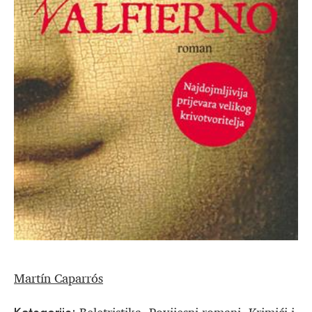
Martín Caparrós
Beletristika
Povijesni romani
Krimići i