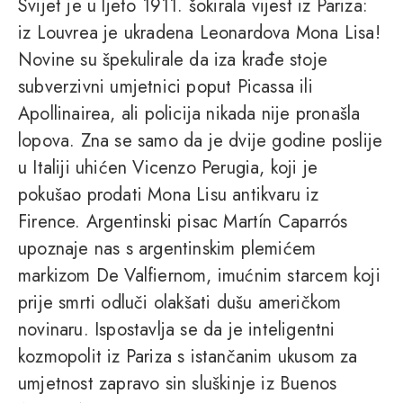
Svijet je u ljeto 1911. šokirala vijest iz Pariza:
iz Louvrea je ukradena Leonardova Mona Lisa!
Novine su špekulirale da iza krađe stoje
subverzivni umjetnici poput Picassa ili
Apollinairea, ali policija nikada nije pronašla
lopova. Zna se samo da je dvije godine poslije
u Italiji uhićen Vicenzo Perugia, koji je
pokušao prodati Mona Lisu antikvaru iz
Firence. Argentinski pisac Martín Caparrós
upoznaje nas s argentinskim plemićem
markizom De Valfiernom, imućnim starcem koji
prije smrti odluči olakšati dušu američkom
novinaru. Ispostavlja se da je inteligentni
kozmopolit iz Pariza s istančanim ukusom za
umjetnost zapravo sin sluškinje iz Buenos