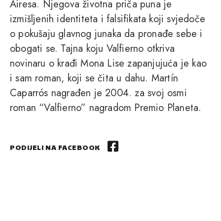
Airesa. Njegova životna priča puna je
izmišljenih identiteta i falsifikata koji svjedoče
o pokušaju glavnog junaka da pronađe sebe i
obogati se. Tajna koju Valfierno otkriva
novinaru o krađi Mona Lise zapanjujuća je kao
i sam roman, koji se čita u dahu. Martín
Caparrós nagrađen je 2004. za svoj osmi
roman “Valfierno” nagradom Premio Planeta.
PODIJELI NA FACEBOOK