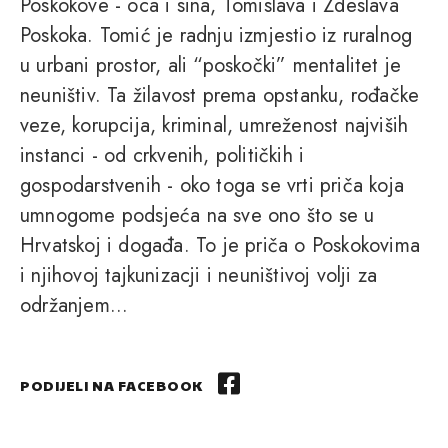
Poskokove - oca i sina, Tomislava i Zdeslava
Poskoka. Tomić je radnju izmjestio iz ruralnog
u urbani prostor, ali “poskočki” mentalitet je
neuništiv. Ta žilavost prema opstanku, rođačke
veze, korupcija, kriminal, umreženost najviših
instanci - od crkvenih, političkih i
gospodarstvenih - oko toga se vrti priča koja
umnogome podsjeća na sve ono što se u
Hrvatskoj i događa. To je priča o Poskokovima
i njihovoj tajkunizacji i neuništivoj volji za
održanjem...
PODIJELI NA FACEBOOK