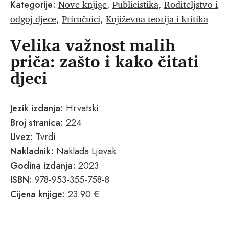
Nove knjige
Publicistika
Roditeljstvo i
Kategorije:
,
,
odgoj djece
Priručnici
Književna teorija i kritika
,
,
Velika važnost malih
priča: zašto i kako čitati
djeci
Jezik izdanja:
Hrvatski
Broj stranica:
224
Uvez:
Tvrdi
Nakladnik:
Naklada Ljevak
Godina izdanja:
2023
ISBN:
978-953-355-758-8
Cijena knjige:
23.90 €