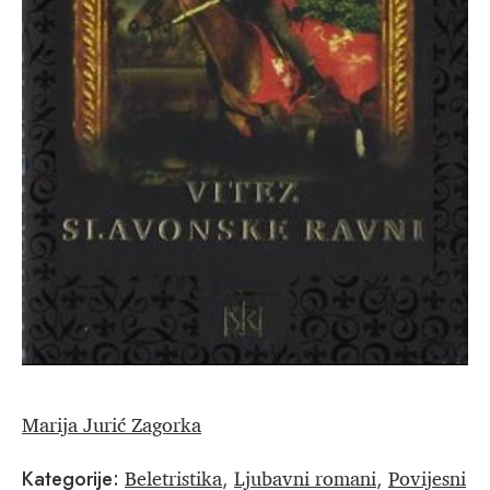
Marija Jurić Zagorka
Beletristika
Ljubavni romani
Povijesni
Kategorije:
,
,