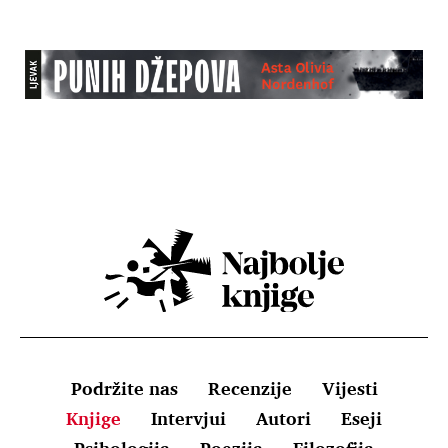
Podržite nas
Recenzije
Vijesti
Knjige
Intervjui
Autori
Eseji
Psihologija
Poezija
Filozofija