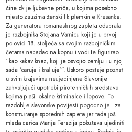
čine dvije ljubavne priče, u kojima posebno
mjesto zauzima ženski lik plemkinje Krasanke.
Za generatora romanesknog zapleta odabrala
je razbojnika Stojana Varnicu koji je u prvoj
polovici 18. stoljeća sa svojim razbojničkim
četama napadao na kopnu i vodi te figurirao
“kao kakav knez, koji je osvojio zemlju i u njoj
sada ‘caruje i kraljuje’”. Uskoro postaje poznat
u svim krajevima neujedinjene Slavonije
zahvaljujući upotrebi pirotehničkih sredstava
kojima plaši lokalne kriminalce i lopove. To
razdoblje slavonske povijesti pogodno je i za
konstruiranje sporednih zapleta jer tada još
mlada carica Marija Terezija pokušava ujediniti
tri osječke gradske općine u jednu. Radnja je