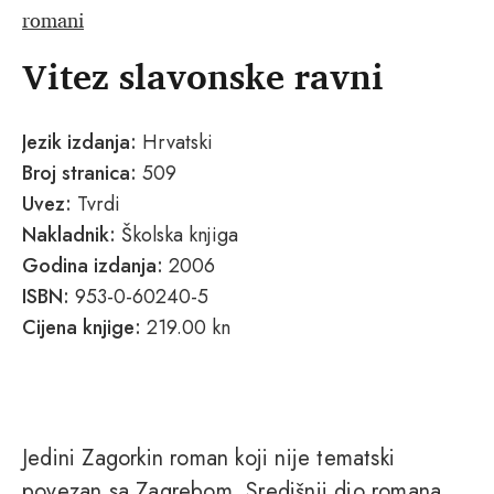
romani
Vitez slavonske ravni
Jezik izdanja:
Hrvatski
Broj stranica:
509
Uvez:
Tvrdi
Nakladnik:
Školska knjiga
Godina izdanja:
2006
ISBN:
953-0-60240-5
Cijena knjige:
219.00 kn
Jedini Zagorkin roman koji nije tematski
povezan sa Zagrebom. Središnji dio romana