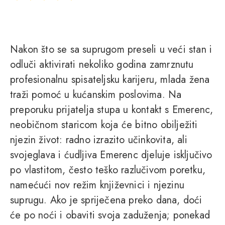
Nakon što se sa suprugom preseli u veći stan i
odluči aktivirati nekoliko godina zamrznutu
profesionalnu spisateljsku karijeru, mlada žena
traži pomoć u kućanskim poslovima. Na
preporuku prijatelja stupa u kontakt s Emerenc,
neobičnom staricom koja će bitno obilježiti
njezin život: radno izrazito učinkovita, ali
svojeglava i ćudljiva Emerenc djeluje isključivo
po vlastitom, često teško razlučivom poretku,
namećući nov režim književnici i njezinu
suprugu. Ako je spriječena preko dana, doći
će po noći i obaviti svoja zaduženja; ponekad