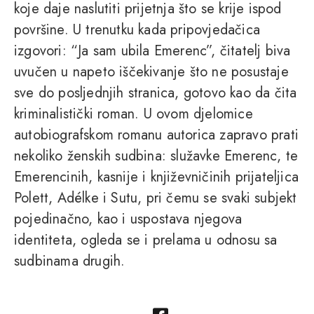
koje daje naslutiti prijetnja što se krije ispod
površine. U trenutku kada pripovjedačica
izgovori: “Ja sam ubila Emerenc”, čitatelj biva
uvučen u napeto iščekivanje što ne posustaje
sve do posljednjih stranica, gotovo kao da čita
kriminalistički roman. U ovom djelomice
autobiografskom romanu autorica zapravo prati
nekoliko ženskih sudbina: služavke Emerenc, te
Emerencinih, kasnije i književničinih prijateljica
Polett, Adélke i Sutu, pri čemu se svaki subjekt
pojedinačno, kao i uspostava njegova
identiteta, ogleda se i prelama u odnosu sa
sudbinama drugih.