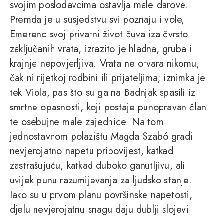
svojim poslodavcima ostavlja male darove.
Premda je u susjedstvu svi poznaju i vole,
Emerenc svoj privatni život čuva iza čvrsto
zaključanih vrata, izrazito je hladna, gruba i
krajnje nepovjerljiva. Vrata ne otvara nikomu,
čak ni rijetkoj rodbini ili prijateljima; iznimka je
tek Viola, pas što su ga na Badnjak spasili iz
smrtne opasnosti, koji postaje punopravan član
te osebujne male zajednice. Na tom
jednostavnom polazištu Magda Szabó gradi
nevjerojatno napetu pripovijest, katkad
zastrašujuću, katkad duboko ganutljivu, ali
uvijek punu razumijevanja za ljudsko stanje.
Iako su u prvom planu površinske napetosti,
djelu nevjerojatnu snagu daju dublji slojevi