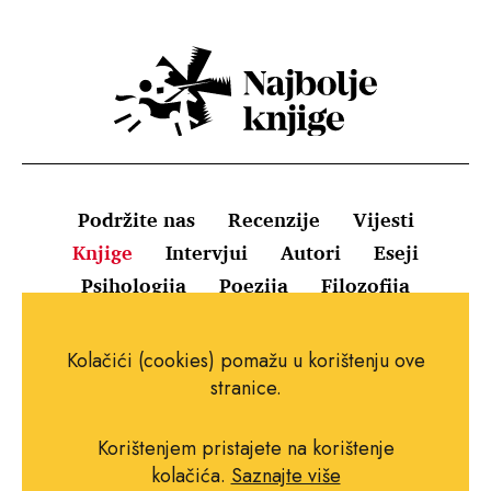
Podržite nas
Recenzije
Vijesti
Knjige
Intervjui
Autori
Eseji
Psihologija
Poezija
Filozofija
Uvjeti korištenja
Pravila o kolačićima
Kolačići (cookies) pomažu u korištenju ove
Pravila privatnosti
Impressum
Kontakt
stranice.
Korištenjem pristajete na korištenje
kolačića.
Saznajte više