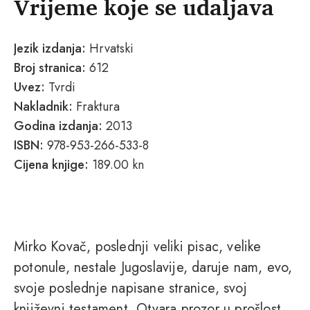
Vrijeme koje se udaljava
Jezik izdanja:
Hrvatski
Broj stranica:
612
Uvez:
Tvrdi
Nakladnik:
Fraktura
Godina izdanja:
2013
ISBN:
978-953-266-533-8
Cijena knjige:
189.00 kn
Mirko Kovač, poslednji veliki pisac, velike
potonule, nestale Jugoslavije, daruje nam, evo,
svoje poslednje napisane stranice, svoj
književni testament. Otvara prozor u prošlost