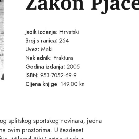
Zakon Pjac
Jezik izdanja:
Hrvatski
Broj stranica:
264
Uvez:
Meki
Nakladnik:
Fraktura
Godina izdanja:
2005
ISBN:
953-7052-69-9
Cijena knjige:
149.00 kn
og splitskog sportskog novinara, jedna
h na ovim prostorima. U šezdeset