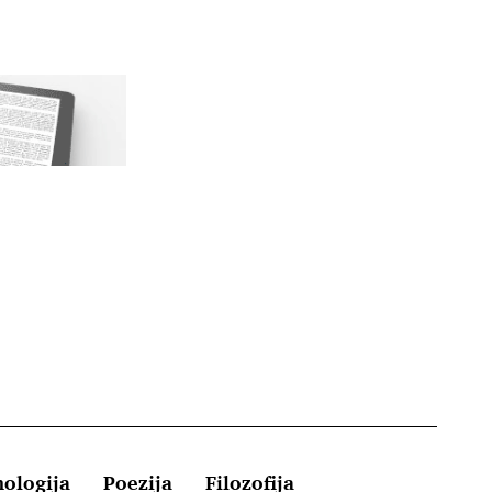
hologija
Poezija
Filozofija