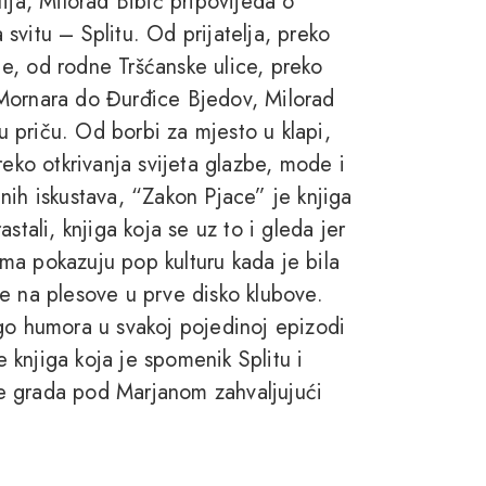
ija, Milorad Bibić pripovijeda o
svitu – Splitu. Od prijatelja, preko
e, od rodne Tršćanske ulice, preko
 Mornara do Đurđice Bjedov, Milorad
nu priču. Od borbi za mjesto u klapi,
reko otkrivanja svijeta glazbe, mode i
alnih iskustava, “Zakon Pjace” je knjiga
stali, knjiga koja se uz to i gleda jer
buma pokazuju pop kulturu kada je bila
e na plesove u prve disko klubove.
go humora u svakoj pojedinoj epizodi
e knjiga koja je spomenik Splitu i
e grada pod Marjanom zahvaljujući