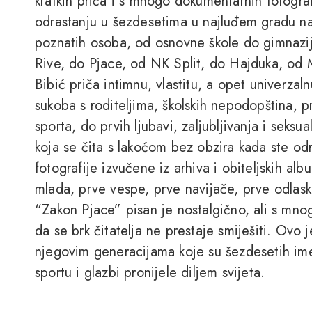
kratkih priča i s mnogo dokumentarnih fotograf
odrastanju u šezdesetima u najluđem gradu na 
poznatih osoba, od osnovne škole do gimnazij
Rive, do Pjace, od NK Split, do Hajduka, od
Bibić priča intimnu, vlastitu, a opet univerzal
sukoba s roditeljima, školskih nepodopština, p
sporta, do prvih ljubavi, zaljubljivanja i seksu
koja se čita s lakoćom bez obzira kada ste odra
fotografije izvučene iz arhiva i obiteljskih al
mlada, prve vespe, prve navijače, prve odlask
“Zakon Pjace” pisan je nostalgično, ali s mno
da se brk čitatelja ne prestaje smiješiti. Ovo j
njegovim generacijama koje su šezdesetih im
sportu i glazbi pronijele diljem svijeta.