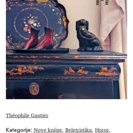
Théophile Gautier
Nove knjige
Beletristika
Horor,
Kategorije:
,
,