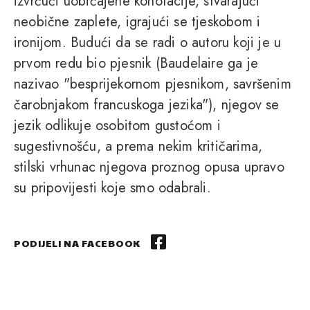
izvrćući uobičajene konotacije, stvarajući
neobične zaplete, igrajući se tjeskobom i
ironijom. Budući da se radi o autoru koji je u
prvom redu bio pjesnik (Baudelaire ga je
nazivao "besprijekornom pjesnikom, savršenim
čarobnjakom francuskoga jezika"), njegov se
jezik odlikuje osobitom gustoćom i
sugestivnošću, a prema nekim kritičarima,
stilski vrhunac njegova proznog opusa upravo
su pripovijesti koje smo odabrali.
PODIJELI NA FACEBOOK