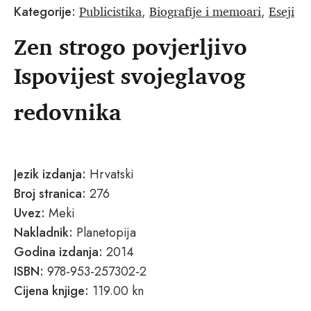
Publicistika
Biografije i memoari
Eseji
Kategorije:
,
,
Zen strogo povjerljivo
Ispovijest svojeglavog
redovnika
Jezik izdanja:
Hrvatski
Broj stranica:
276
Uvez:
Meki
Nakladnik:
Planetopija
Godina izdanja:
2014
ISBN:
978-953-257302-2
Cijena knjige:
119.00 kn