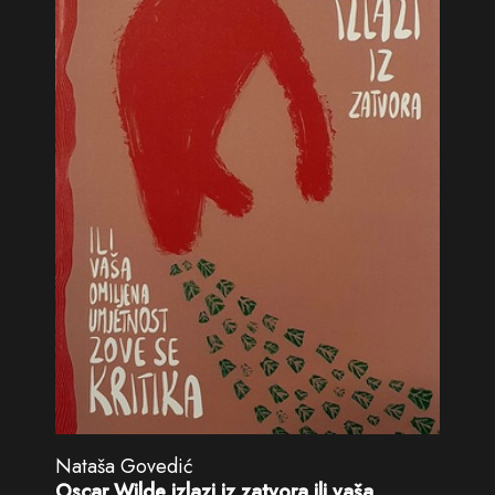
Nataša Govedić
Oscar Wilde izlazi iz zatvora ili vaša