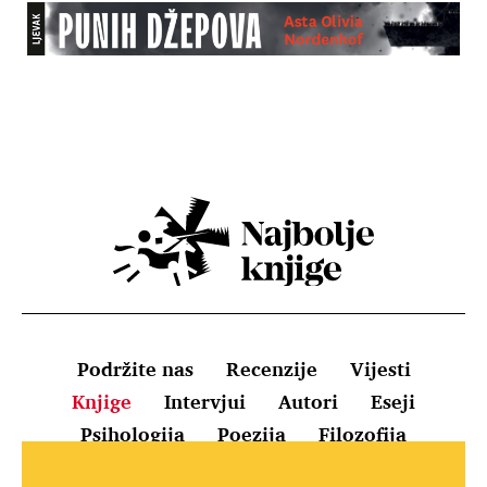
Podržite nas
Recenzije
Vijesti
Knjige
Intervjui
Autori
Eseji
Psihologija
Poezija
Filozofija