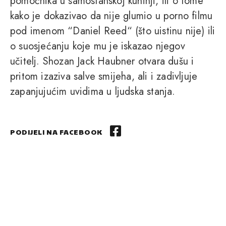
pomoćnika u samostanskoj kuhinji, ili o tome
kako je dokazivao da nije glumio u porno filmu
pod imenom “Daniel Reed“ (što uistinu nije) ili
o suosjećanju koje mu je iskazao njegov
učitelj. Shozan Jack Haubner otvara dušu i
pritom izaziva salve smijeha, ali i zadivljuje
zapanjujućim uvidima u ljudska stanja.
PODIJELI NA FACEBOOK