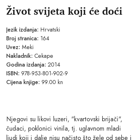
Život svijeta koji će doći
Jezik izdanja:
Hrvatski
Broj stranica:
164
Uvez:
Meki
Nakladnik:
Cekape
Godina izdanja:
2014
ISBN:
978-953-801-902-9
Cijena knjige:
99.00 kn
Njegovi su likovi luzeri, "kvartovski brijači",
čudaci, poklonici vinila, tj. uglavnom mladi
ljudi koji i dalje nisu načisto što žele od sebe i