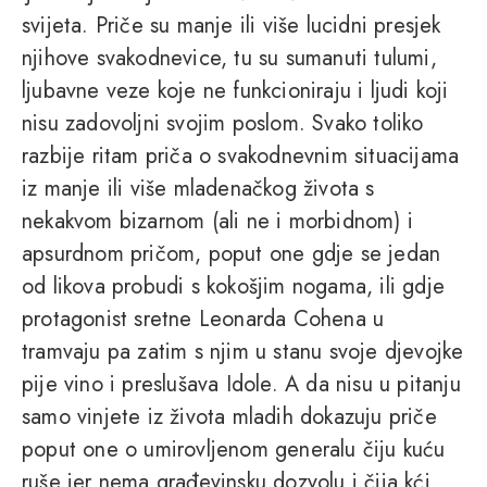
svijeta. Priče su manje ili više lucidni presjek
njihove svakodnevice, tu su sumanuti tulumi,
ljubavne veze koje ne funkcioniraju i ljudi koji
nisu zadovoljni svojim poslom. Svako toliko
razbije ritam priča o svakodnevnim situacijama
iz manje ili više mladenačkog života s
nekakvom bizarnom (ali ne i morbidnom) i
apsurdnom pričom, poput one gdje se jedan
od likova probudi s kokošjim nogama, ili gdje
protagonist sretne Leonarda Cohena u
tramvaju pa zatim s njim u stanu svoje djevojke
pije vino i preslušava Idole. A da nisu u pitanju
samo vinjete iz života mladih dokazuju priče
poput one o umirovljenom generalu čiju kuću
ruše jer nema građevinsku dozvolu i čija kći