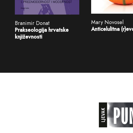
Mary Novosel
Branimir Donat
Anticelulitna (r)ev
Prakseologija hrvatske
književnosti