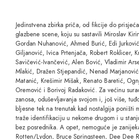
Jedinstvena zbirka priča, od fikcije do prisje
glazbene scene, koju su sastavili Miroslav Ki
Gordan Nuhanović, Ahmed Burić, Edi Jurković
Giljanović, Ivica Prtenjača, Robert Roklicer, K
Savičević-Ivančević, Alen Bović, Vladimir Ars
Mlakić, Dražen Stjepandić, Nenad Marjanović 
Matanić, Krešimir Mišak, Renato Baretić, Ognje
Oremović i Borivoj Radaković. Za većinu suradn
zanosa, oduševljavanja svojom i, još više, tuđ
bljesne tek na trenutak kad nostalgija poništi
traže identifikaciju u nekome drugom i u stanju 
bez posrednika. A opet, nemoguće je zanijeka
Rotten/Lydon, Bruce Springsteen, Dee Dee Ram