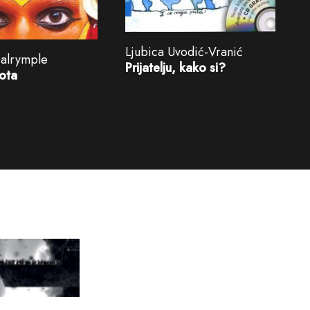
Ljubica Uvodić-Vranić
Dalrymple
Prijatelju, kako si?
vota