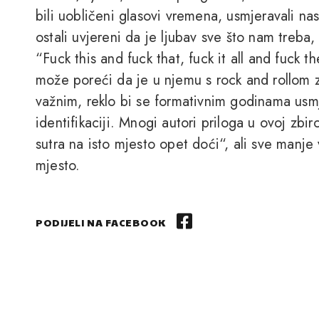
bili uobličeni glasovi vremena, usmjeravali n
ostali uvjereni da je ljubav sve što nam treba, 
“Fuck this and fuck that, fuck it all and fuck th
može poreći da je u njemu s rock and rollom 
važnim, reklo bi se formativnim godinama usm
identifikaciji. Mnogi autori priloga u ovoj zbir
sutra na isto mjesto opet doći“, ali sve manje 
mjesto.
PODIJELI NA FACEBOOK