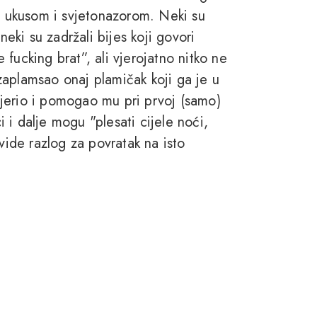
as ukusom i svjetonazorom. Neki su
neki su zadržali bijes koji govori
e fucking brat”, ali vjerojatno nitko ne
zaplamsao onaj plamičak koji ga je u
jerio i pomogao mu pri prvoj (samo)
ci i dalje mogu "plesati cijele noći,
vide razlog za povratak na isto