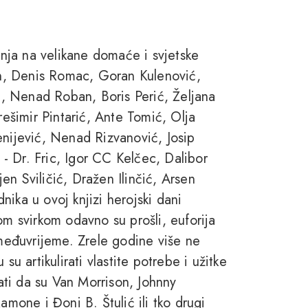
ćanja na velikane domaće i svjetske
rin, Denis Romac, Goran Kulenović,
, Nenad Roban, Boris Perić, Željana
rešimir Pintarić, Ante Tomić, Olja
enijević, Nenad Rizvanović, Josip
- Dr. Fric, Igor CC Kelčec, Dalibor
n Sviličić, Dražen Ilinčić, Arsen
ika u ovoj knjizi herojski dani
om svirkom odavno su prošli, euforija
 međuvrijeme. Zrele godine više ne
su artikulirati vlastite potrebe i užitke
ti da su Van Morrison, Johnny
one i Đoni B. Štulić ili tko drugi