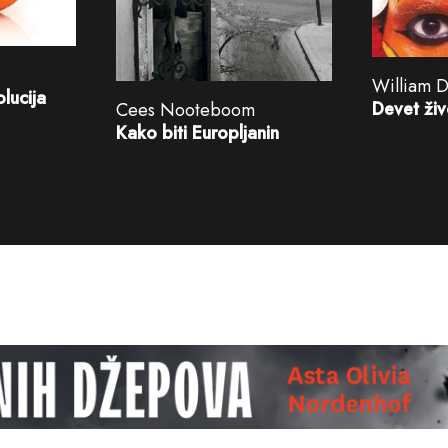
William 
olucija
Devet ži
Cees Nooteboom
Kako biti Europljanin