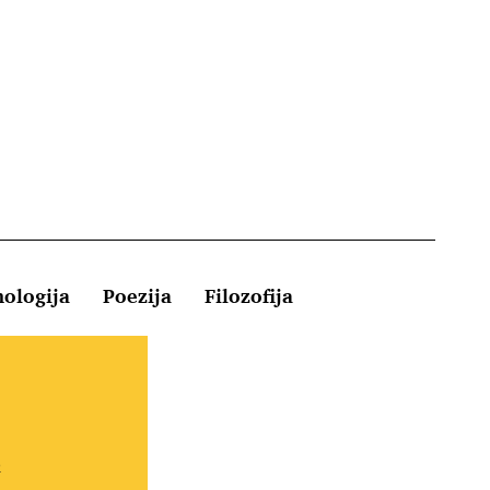
hologija
Poezija
Filozofija
Kontakt
e