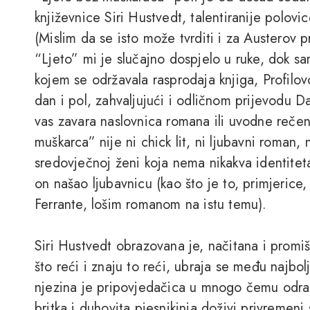
književnice Siri Hustvedt, talentiranije polov
(Mislim da se isto može tvrditi i za Austerov p
“Ljeto” mi je slučajno dospjelo u ruke, dok s
kojem se održavala rasprodaja knjiga, Profilo
dan i pol, zahvaljujući i odličnom prijevodu 
vas zavara naslovnica romana ili uvodne rečen
muškarca” nije ni chick lit, ni ljubavni roman, 
sredovječnoj ženi koja nema nikakva identiteta
on našao ljubavnicu (kao što je to, primjerice
Ferrante, lošim romanom na istu temu).
Siri Hustvedt obrazovana je, načitana i promi
što reći i znaju to reći, ubraja se među najbo
njezina je pripovjedačica u mnogo čemu odraz
britka i duhovita pjesnikinja doživi privremeni