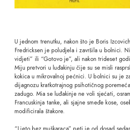
U jednom trenutku, nakon što je Boris Izcovi
Fredricksen je poludjela i završila u bolnici. 
vidjeti” ili “Gotovo je”, ali nakon trideset go
Miju pretvori u luđakinju čije su se misli raspr
kokica u mikrovalnoj pećnici. U bolnici su je zad
dijagnozu kratkotrajnog psihotičnog poremećaja
zadugo. Mia se luđakinje ne voli sjećati, osram
Francuskinja tanke, ali sjajne smeđe kose, ose
modificirala štakore.
“Ljeto bez muškaraca” peti je od dosad seda