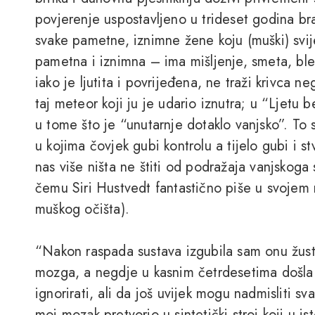
povjerenje uspostavljeno u trideset godina bra
svake pametne, iznimne žene koju (muški) svij
pametna i iznimna – ima mišljenje, smeta, ble
iako je ljutita i povrijeđena, ne traži krivca 
taj meteor koji ju je udario iznutra; u “Ljetu
u tome što je “unutarnje dotaklo vanjsko”. To s
u kojima čovjek gubi kontrolu a tijelo gubi i 
nas više ništa ne štiti od podražaja vanjskoga s
čemu Siri Hustvedt fantastično piše u svojem 
muškog očišta).
“Nakon raspada sustava izgubila sam onu žustr
mozga, a negdje u kasnim četrdesetima došl
ignorirati, ali da još uvijek mogu nadmisliti 
moj mozak pretvorio u sintetički stroj koji u i