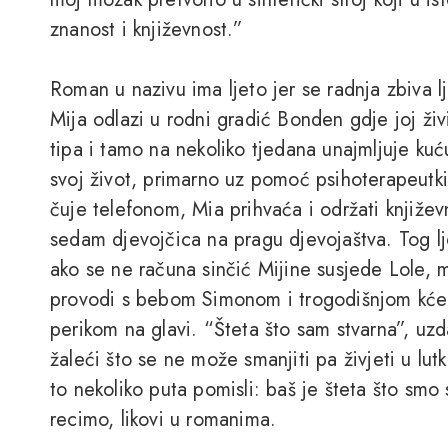
znanost i književnost.”
Roman u nazivu ima ljeto jer se radnja zbiva 
Mija odlazi u rodni gradić Bonden gdje joj ž
tipa i tamo na nekoliko tjedana unajmljuje ku
svoj život, primarno uz pomoć psihoterapeutki
čuje telefonom, Mia prihvaća i održati knjiže
sedam djevojčica na pragu djevojaštva. Tog 
ako se ne računa sinčić Mijine susjede Lole,
provodi s bebom Simonom i trogodišnjom kćer
perikom na glavi. “Šteta što sam stvarna”, u
žaleći što se ne može smanjiti pa živjeti u lut
to nekoliko puta pomisli: baš je šteta što smo 
recimo, likovi u romanima.