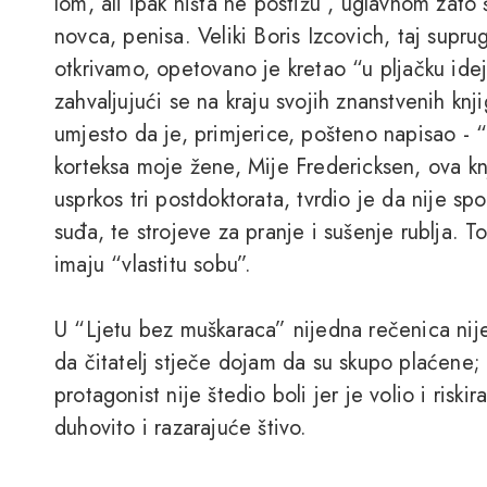
lom, ali ipak ništa ne postižu”, uglavnom zato
novca, penisa. Veliki Boris Izcovich, taj supr
otkrivamo, opetovano je kretao “u pljačku ide
zahvaljujući se na kraju svojih znanstvenih kn
umjesto da je, primjerice, pošteno napisao - 
korteksa moje žene, Mije Fredericksen, ova knjig
usprkos tri postdoktorata, tvrdio je da nije sp
suđa, te strojeve za pranje i sušenje rublja. T
imaju “vlastitu sobu”.
U “Ljetu bez muškaraca” nijedna rečenica nij
da čitatelj stječe dojam da su skupo plaćene;
protagonist nije štedio boli jer je volio i riski
duhovito i razarajuće štivo.