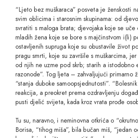
“Ljeto bez muškaraca” posveta je ženskosti n
svim oblicima i starosnim skupinama: od djev
svratiti s maloga brata; djevojaka koje se uče 
mladih žena koje se bore s majčinstvom i(li) p
ostavljenih supruga koje su obustavile život p
pragu smrti, koje su završile s muškarcima, jer 
od njih ne uzme pod skrb; starih a istodobno e
razonode”. Tog ljeta – zahvaljujući primarno ž
“stanja duboke samoopsjednutosti”. “Bolesnik u
reakcija, a preokret prema ozdravljenju događa
pusti djelić svijeta, kada kroz vrata prođe osoba
Tu su, naravno, i neminovna otkrića o “okrutnos
Borisa, “tihog miša”, bila bučan miš, “jedan 