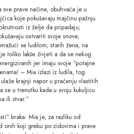
a sve prave načine, obuhvaća je u
ojčica koje pokušavaju majčinu pažnju
okrutnosti iz želje da pripadaju;
okušavaju ostvariti svoje snove;
omažući se ludilom; starih žena, na
je toliko lakše živjeti a da se nekog
nergiziranih jer imaju svoje “potajne
enama! – Mia izlazi iz ludila, tog
laže krajnji napor u praćenju vlastitih
 se u trenutku kada u svoju kukuljicu
 ili stvar.”
ti” braka. Mia je, za razliku od
od onih koji grebu po zidovima i prave