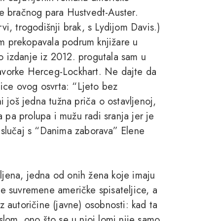
ice bračnog para Hustvedt-Auster.
rvi, trogodišnji brak, s Lydijom Davis.)
am prekopavala podrum knjižare u
vo izdanje iz 2012. progutala sam u
Davorke Herceg-Lockhart. Ne dajte da
ice ovog osvrta: “Ljeto bez
ni još jedna tužna priča o ostavljenoj,
 pa prolupa i mužu radi sranja jer je
, slučaj s “Danima zaborava” Elene
šljena, jedna od onih žena koje imaju
lje suvremene američke spisateljice, a
 autoričine (javne) osobnosti: kad ta
 slom, ono što se u njoj lomi nije samo