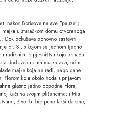
ljeti nakon Borisove najave “pauze”;
ivi majka u staračkom domu otvorenoga
ću. Dok pokušava ponovno sastaviti
nje dr. S., s kojom se jednom tjedno
vnu radionicu o pjesništvu koju pohađa
ljeta doslovce nema muškaraca, osim
 mlade majke koja ne radi, nego dane
i Florom koja okolo hoda s prljavom
zdahne glasno jedno popodne Flora,
kinoj kući sa svojim plišancima; i Mia
stvarni, život bi bio puno lakši da smo,