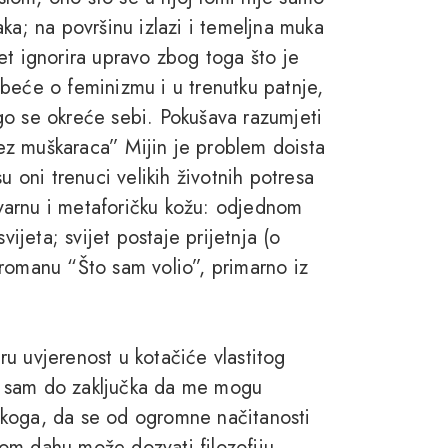
ka; na površinu izlazi i temeljna muka
et ignorira upravo zbog toga što je
beće o feminizmu i u trenutku patnje,
nego se okreće sebi. Pokušava razumjeti
 bez muškaraca” Mijin je problem doista
u oni trenuci velikih životnih potresa
stvarnu i metaforičku kožu: odjednom
vijeta; svijet postaje prijetnja (o
romanu “Što sam volio”, primarno iz
u uvjerenost u kotačiće vlastitog
a sam do zaključka da me mogu
svakoga, da se od ogromne načitanosti
stom dahu može dozvati filozofiju,