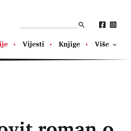
ije
Vijesti
Knjige
Više
ovit roman o