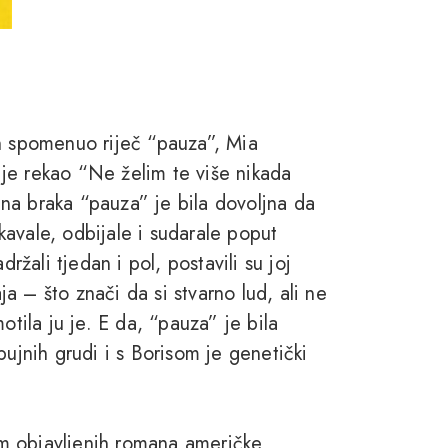
ch spomenuo riječ “pauza”, Mia
Nije rekao “Ne želim te više nikada
dina braka “pauza” je bila dovoljna da
skavale, odbijale i sudarale poput
ržali tjedan i pol, postavili su joj
 – što znači da si stvarno lud, ali ne
otila ju je. E da, “pauza” je bila
bujnih grudi i s Borisom je genetički
m objavljenih romana američke