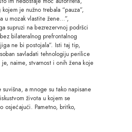
 što im nedostaje moć autoriteta,
ug kojem je nužno trebala “pauza”,
ja u mozak vlastite žene…”,
jiga supruzi na bezrezervnoj podršci
“bez bilateralnog prefrontalnog
a ne bi postojala”. Isti taj tip,
osoban savladati tehnologiju perilice
o je, naime, stvarnost i onih žena koje
e suvišna, a mnoge su tako napisane
 iskustvom života u kojem se
rao osjećajući. Pametno, britko,