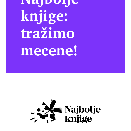
knjige:
tražimo
mecene!