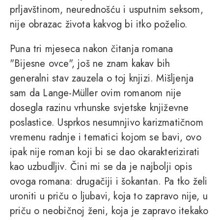
prljavštinom, neurednošću i usputnim seksom,
nije obrazac života kakvog bi itko poželio.
Puna tri mjeseca nakon čitanja romana
"Bijesne ovce", još ne znam kakav bih
generalni stav zauzela o toj knjizi. Mišljenja
sam da Lange-Müller ovim romanom nije
dosegla razinu vrhunske svjetske književne
poslastice. Usprkos nesumnjivo karizmatičnom
vremenu radnje i tematici kojom se bavi, ovo
ipak nije roman koji bi se dao okarakterizirati
kao uzbudljiv. Čini mi se da je najbolji opis
ovoga romana: drugačiji i šokantan. Pa tko želi
uroniti u priču o ljubavi, koja to zapravo nije, u
priču o neobičnoj ženi, koja je zapravo itekako