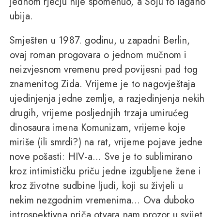
jednom rječju nije spomenuo, a Soju to lagano
ubija.
Smješten u 1987. godinu, u zapadni Berlin,
ovaj roman progovara o jednom mučnom i
neizvjesnom vremenu pred povijesni pad tog
znamenitog Zida. Vrijeme je to nagovještaja
ujedinjenja jedne zemlje, a razjedinjenja nekih
drugih, vrijeme posljednjih trzaja umirućeg
dinosaura imena Komunizam, vrijeme koje
miriše (ili smrdi?) na rat, vrijeme pojave jedne
nove pošasti: HIV-a... Sve je to sublimirano
kroz intimističku priču jedne izgubljene žene i
kroz životne sudbine ljudi, koji su živjeli u
nekim nezgodnim vremenima... Ova duboko
introspektivna priča otvara nam prozor u svijet