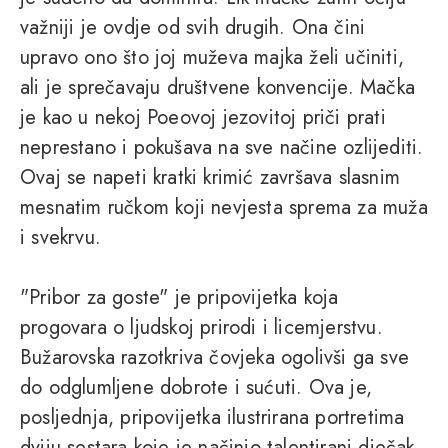
važniji je ovdje od svih drugih. Ona čini
upravo ono što joj muževa majka želi učiniti,
ali je sprečavaju društvene konvencije. Mačka
je kao u nekoj Poeovoj jezovitoj priči prati
neprestano i pokušava na sve načine ozlijediti.
Ovaj se napeti kratki krimić završava slasnim
mesnatim ručkom koji nevjesta sprema za muža
i svekrvu.
"Pribor za goste" je pripovijetka koja
progovara o ljudskoj prirodi i licemjerstvu.
Bužarovska razotkriva čovjeka ogolivši ga sve
do odglumljene dobrote i sućuti. Ova je,
posljednja, pripovijetka ilustrirana portretima
dviju sestara koje je načinio talentirani dječak,