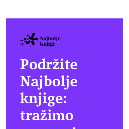
Podržite
Najbolje
knjige:
tražimo