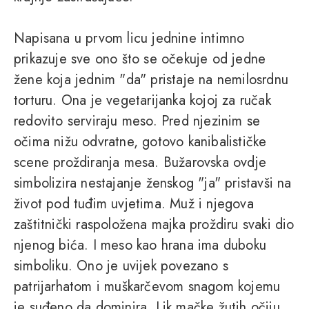
Napisana u prvom licu jednine intimno
prikazuje sve ono što se očekuje od jedne
žene koja jednim "da" pristaje na nemilosrdnu
torturu. Ona je vegetarijanka kojoj za ručak
redovito serviraju meso. Pred njezinim se
očima nižu odvratne, gotovo kanibalističke
scene proždiranja mesa. Bužarovska ovdje
simbolizira nestajanje ženskog "ja" pristavši na
život pod tuđim uvjetima. Muž i njegova
zaštitnički raspoložena majka proždiru svaki dio
njenog bića. I meso kao hrana ima duboku
simboliku. Ono je uvijek povezano s
patrijarhatom i muškarčevom snagom kojemu
je suđeno da dominira. Lik mačke žutih očiju