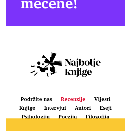
mecene!
Podržite nas
Recenzije
Vijesti
Knjige
Intervjui
Autori
Eseji
Psihologija
Poezija
Filozofija