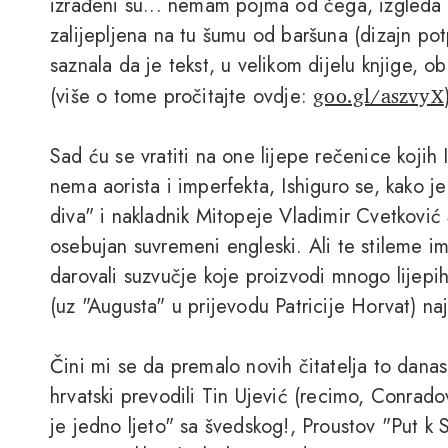
izrađeni su... nemam pojma od čega, izgleda k
zalijepljena na tu šumu od baršuna (dizajn po
saznala da je tekst, u velikom dijelu knjige, o
goo.gl/aszvyX
(više o tome pročitajte ovdje:
Sad ću se vratiti na one lijepe rečenice kojih
nema aorista i imperfekta, Ishiguro se, kako 
diva" i nakladnik Mitopeje Vladimir Cvetković S
osebujan suvremeni engleski. Ali te stileme im
darovali suzvučje koje proizvodi mnogo lijepi
(uz "Augusta" u prijevodu Patricije Horvat) najb
Čini mi se da premalo novih čitatelja to danas
hrvatski prevodili Tin Ujević (recimo, Conrad
je jedno ljeto" sa švedskog!, Proustov "Put k