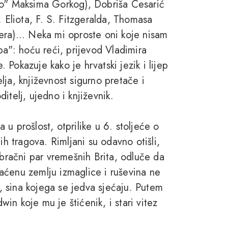
vo" Maksima Gorkog), Dobriša Cesarić
. Eliota, F. S. Fitzgeralda, Thomasa
era)... Neka mi oproste oni koje nisam
ba": hoću reći, prijevod Vladimira
Pokazuje kako je hrvatski jezik i lijep
ja, književnost sigurno pretače i
oditelj, ujedno i književnik.
u prošlost, otprilike u 6. stoljeće o
ih tragova. Rimljani su odavno otišli,
 bračni par vremešnih Brita, odluče da
aćenu zemlju izmaglice i ruševina ne
i, sina kojega se jedva sjećaju. Putem
dwin koje mu je štićenik, i stari vitez