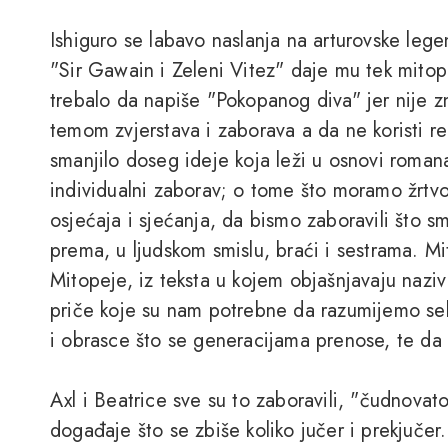
Ishiguro se labavo naslanja na arturovske legen
"Sir Gawain i Zeleni Vitez" daje mu tek mitop
trebalo da napiše "Pokopanog diva" jer nije 
temom zvjerstava i zaborava a da ne koristi re
smanjilo doseg ideje koja leži u osnovi romana
individualni zaborav; o tome što moramo žrtvovat
osjećaja i sjećanja, da bismo zaboravili što s
prema, u ljudskom smislu, braći i sestrama. Mi
Mitopeje, iz teksta u kojem objašnjavaju naziv
priče koje su nam potrebne da razumijemo seb
i obrasce što se generacijama prenose, te da
Axl i Beatrice sve su to zaboravili, "čudnovato 
događaje što se zbiše koliko jučer i prekjučer