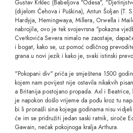
Gustav Krklec (Babeljova "Odesa", "Djetinjst
(dijelom Čehova i Puškina), Antun Šoljan (T. S
Hardyja, Hemingwaya, Millera, Orwella i Mail
nabrojila, ovo je tek svojevrsna "pokazna vjež
Cvetkovića Severa nimalo ne zaostaje, dapače. 
i bogat, kako se, uz pomoć odličnog prevoditel
grana u novi jezik i kako je, svaki istinski prev
"Pokopani div" priča je smještena 1500 godina 
kojem nam povijest nije ostavila nikakvih pisan
a Britanija postojano propada. Axl i Beatrice,
je napokon došlo vrijeme da pođu kroz tu nap
bi li pronašli sina kojega godinama nisu vidjel
će im se pridružiti jedan saski ratnik, siroče E
Gawain, nećak pokojnoga kralja Arthura.