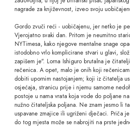
zadovoljna; u njoj je britanski pisac japanskog
nagrade za književnost, izveo svoju uobičajen
Gordo zvuči reći - uobičajenu, jer netko je pe
Vjerojatno svaki dan. Pritom je neumitno stario 
NYTimesa, kako njegove mentalne snage opada
istodobno vrlo komplicirane stvari u glavi, sl
zapišem je". Lorna Ishiguro brutalna je čitatelj
rečenica. A opet, malo je onih koji rečenicama 
dobiti upornim nastojanjem; koji iz čitatelja us
osjećaja, stranicu prije i njemu samome nedohv
postoje u nama vrata koja vode do poljane na
nužno čitateljska poljana. Ne znam jesmo li tamo 
uspavane zmajice ili ugriženi dječaci. Priča je k
do tog mjesta može se nabrojiti na prste jedne 