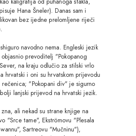
ao kaligrafija od puhanoga stakla,
tpisuje Hana Šneler). Danas sam i
blikovan bez ijedne prelomljene riječi
).
 Ishiguro navodno nema. Engleski jezik
je objasnio prevoditelj "Pokopanog
ever, na kraju odlučio za stilski vrlo
a hrvatski i oni su hrvatskom prijevodu
h rečenica; "Pokopani div" je sigurno
olji lanjski prijevod na hrvatski jezik.
 zna, ali nekad su strane knjige na
ovo "Srce tame", Ekströmovu "Plesala
 Swannu", Sartreovu "Mučninu"),