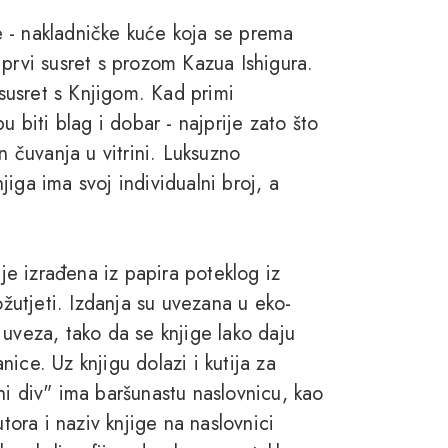
 - nakladničke kuće koja se prema
 prvi susret s prozom Kazua Ishigura.
 susret s Knjigom. Kad primi
u biti blag i dobar - najprije zato što
n čuvanja u vitrini. Luksuzno
iga ima svoj individualni broj, a
 je izrađena iz papira poteklog iz
utjeti. Izdanja su uvezana u eko-
 uveza, tako da se knjige lako daju
anice. Uz knjigu dolazi i kutija za
ni div" ima baršunastu naslovnicu, kao
utora i naziv knjige na naslovnici