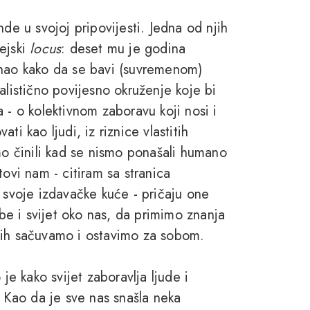
de u svojoj pripovijesti. Jedna od njih
ejski
locus
: deset mu je godina
znao kako da se bavi (suvremenom)
alistično povijesno okruženje koje bi
 - o kolektivnom zaboravu koji nosi i
i kao ljudi, iz riznice vlastitih
mo činili kad se nismo ponašali humano
tovi nam - citiram sa stranica
 svoje izdavačke kuće - pričaju one
e i svijet oko nas, da primimo znanja
 ih sačuvamo i ostavimo za sobom.
je kako svijet zaboravlja ljude i
. Kao da je sve nas snašla neka