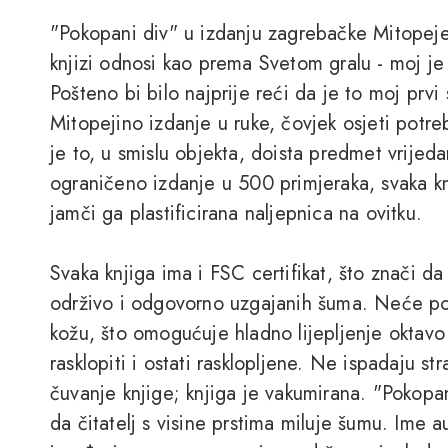
"Pokopani div" u izdanju zagrebačke Mitopeje
knjizi odnosi kao prema Svetom gralu - moj je
Pošteno bi bilo najprije reći da je to moj prvi
Mitopejino izdanje u ruke, čovjek osjeti potreb
je to, u smislu objekta, doista predmet vrijeda
ograničeno izdanje u 500 primjeraka, svaka knj
jamči ga plastificirana naljepnica na ovitku.
Svaka knjiga ima i FSC certifikat, što znači da
održivo i odgovorno uzgajanih šuma. Neće pož
kožu, što omogućuje hladno lijepljenje oktavo
rasklopiti i ostati rasklopljene. Ne ispadaju str
čuvanje knjige; knjiga je vakumirana. "Pokopa
da čitatelj s visine prstima miluje šumu. Ime a