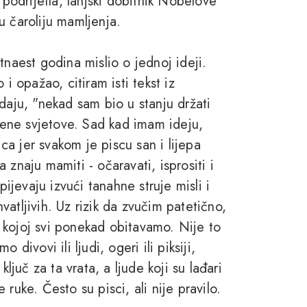
 podrijetla, lanjski dobitnik Nobelove
u čaroliju mamljenja.
tnaest godina mislio o jednoj ideji.
i opažao, citiram isti tekst iz
ju, "nekad sam bio u stanju držati
ožene svjetove. Sad kad imam ideju,
ica jer svakom je piscu san i lijepa
znaju mamiti - očaravati, isprositi i
pijevaju izvući tanahne struje misli i
atljivih. Uz rizik da zvučim patetično,
 kojoj svi ponekad obitavamo. Nije to
divovi ili ljudi, ogeri ili piksiji,
ljuč za ta vrata, a ljude koji su lađari
ruke. Često su pisci, ali nije pravilo.