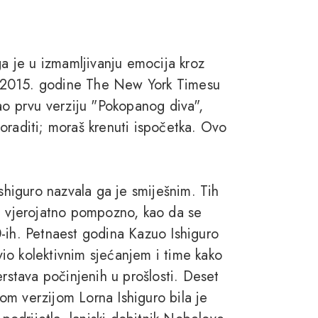
ga je u izmamljivanju emocija kroz
ači 2015. godine The New York Timesu
sao prvu verziju "Pokopanog diva",
oraditi; moraš krenuti ispočetka. Ovo
Ishiguro nazvala ga je smiješnim. Tih
 i vjerojatno pompozno, kao da se
-ih. Petnaest godina Kazuo Ishiguro
io kolektivnim sjećanjem i time kako
erstava počinjenih u prošlosti. Deset
om verzijom Lorna Ishiguro bila je