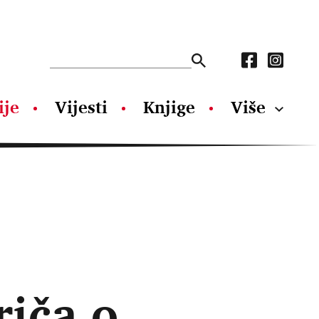
ije
Vijesti
Knjige
Više
riča o