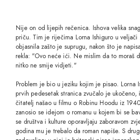
Nije on od lijepih rečenica. Ishova velika sna
priču. Tim je riječima Lorna Ishiguro u velj
objasnila zašto je suprugu, nakon što je napi
rekla: "Ovo neće ići. Ne mislim da to moraš d
nitko ne smije vidjeti."
Problem je bio u jeziku kojim je pisao. Lorna 
prvih pedesetak stranica zvučalo je ukočeno,
čitatelj našao u filmu o Robinu Hoodu iz 1940
zanosio se idejom o romanu u kojem bi se bav
se društva i kulture oporavljaju zaboravom zvj
godina mu je trebalo da roman napiše. S drug