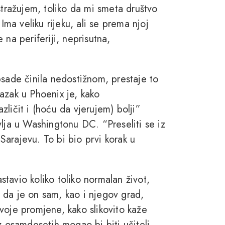
stražujem, toliko da mi smeta društvo
Ima veliku rijeku, ali se prema njoj
na periferiji, neprisutna,
psade činila nedostižnom, prestaje to
azak u Phoenix je, kako
ličit i (hoću da vjerujem) bolji”
vlja u Washingtonu DC. “Preseliti se iz
 Sarajevu. To bi bio prvi korak u
tavio koliko toliko normalan život,
 da je on sam, kao i njegov grad,
voje promjene, kako slikovito kaže
z osamdesetih mogao bi biti učitelj