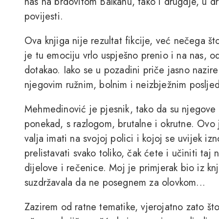
nas na brdovitom Balkanu, tako i drugdje, u 
povijesti.
Ova knjiga nije rezultat fikcije, već nečega št
je tu emociju vrlo uspješno prenio i na nas, o
dotakao. Iako se u pozadini priče jasno nazire 
njegovim ružnim, bolnim i neizbježnim poslje
Mehmedinović je pjesnik, tako da su njegove re
ponekad, s razlogom, brutalne i okrutne. Ovo 
valja imati na svojoj polici i kojoj se uvijek 
prelistavati svako toliko, čak ćete i učiniti ta
dijelove i rečenice. Moj je primjerak bio iz 
suzdržavala da ne posegnem za olovkom...
Zazirem od ratne tematike, vjerojatno zato što 