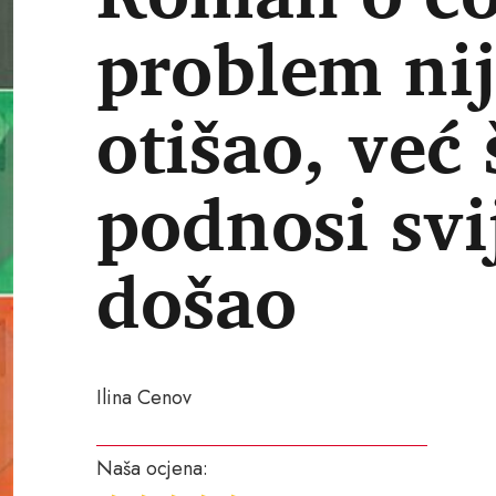
problem nije
otišao, već 
podnosi svij
došao
Ilina Cenov
Naša ocjena: