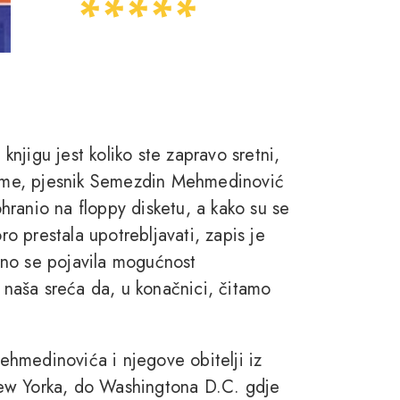
 knjigu jest koliko ste zapravo sretni,
Naime, pjesnik Semezdin Mehmedinović
ranio na floppy disketu, a kako su se
ro prestala upotrebljavati, zapis je
jno se pojavila mogućnost
i naša sreća da, u konačnici, čitamo
hmedinovića i njegove obitelji iz
ew Yorka, do Washingtona D.C. gdje