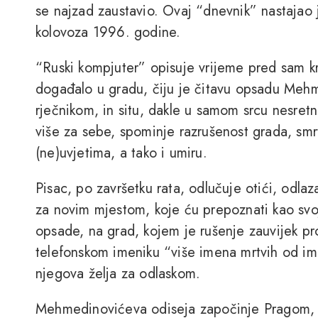
se najzad zaustavio. Ovaj “dnevnik” nastajao
kolovoza 1996. godine.
“Ruski kompjuter” opisuje vrijeme pred sam kr
događalo u gradu, čiju je čitavu opsadu Mehm
rječnikom, in situ, dakle u samom srcu nesret
više za sebe, spominje razrušenost grada, smrt, 
(ne)uvjetima, a tako i umiru.
Pisac, po završetku rata, odlučuje otići, odlaz
za novim mjestom, koje ću prepoznati kao svo
opsade, na grad, kojem je rušenje zauvijek pro
telefonskom imeniku “više imena mrtvih od imen
njegova želja za odlaskom.
Mehmedinovićeva odiseja započinje Pragom, z