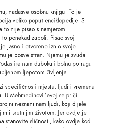
nu, nadasve osobnu knjigu. To je
ocija veliko poput enciklopedije. S
da to nije pisao s namjerom
da to ponekad zaboli. Pisac svoj
n je jasno i otvoreno iznio svoje
i mu je posve stran. Njemu je svuda
 Podastire nam duboku i bolnu potragu
ubljenom ljepotom življenja.
 specifičnosti mjesta, ljudi i vremena
ku. U Mehmedinovićevoj se priči
rojni neznani nam ljudi, koji dijele
jim i sretnijim životom. Jer ovdje je
ma stanovite sličnosti, kako ovdje kod