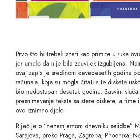
Prvo što bi trebali znati kad primite u ruke ovu
jer umalo da nije bila zauvijek izgubljena. 
ovaj zapis je sredinom devedesetih godina poh
računala, koja su mogla čitati s te diskete usko
bio nedostupan desetak godina. Sasvim sluča
presnimavanja teksta sa stare diskete, a time 
ovo iznimno djelo.
Riječ je o “nenamjernom dnevniku selidbe” Me
Sarajeva, preko Praga, Zagreba, Phoenixa, N