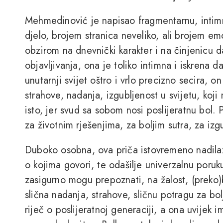
Mehmedinović je napisao fragmentarnu, intim
djelo, brojem stranica neveliko, ali brojem em
obzirom na dnevnički karakter i na činjenicu 
objavljivanja, ona je toliko intimna i iskrena 
unutarnji svijet oštro i vrlo precizno secira, o
strahove, nadanja, izgubljenost u svijetu, koj
isto, jer svud sa sobom nosi poslijeratnu bol.
za životnim rješenjima, za boljim sutra, za izg
Duboko osobna, ova priča istovremeno nadilazi
o kojima govori, te odašilje univerzalnu poru
zasigurno mogu prepoznati, na žalost, (preko)b
slična nadanja, strahove, sličnu potragu za bol
riječ o poslijeratnoj generaciji, a ona uvijek i