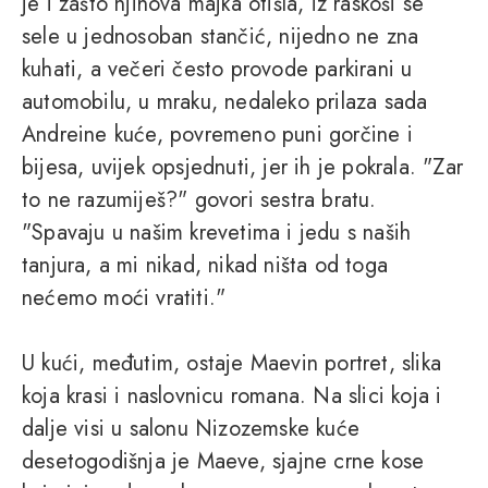
je i zašto njihova majka otišla, iz raskoši se
sele u jednosoban stančić, nijedno ne zna
kuhati, a večeri često provode parkirani u
automobilu, u mraku, nedaleko prilaza sada
Andreine kuće, povremeno puni gorčine i
bijesa, uvijek opsjednuti, jer ih je pokrala. "Zar
to ne razumiješ?" govori sestra bratu.
"Spavaju u našim krevetima i jedu s naših
tanjura, a mi nikad, nikad ništa od toga
nećemo moći vratiti."
U kući, međutim, ostaje Maevin portret, slika
koja krasi i naslovnicu romana. Na slici koja i
dalje visi u salonu Nizozemske kuće
desetogodišnja je Maeve, sjajne crne kose