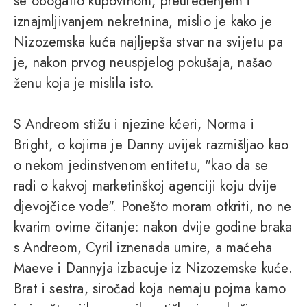
se obogatio kupovinom, preuređenjem i
iznajmljivanjem nekretnina, mislio je kako je
Nizozemska kuća najljepša stvar na svijetu pa
je, nakon prvog neuspjelog pokušaja, našao
ženu koja je mislila isto.
S Andreom stižu i njezine kćeri, Norma i
Bright, o kojima je Danny uvijek razmišljao kao
o nekom jedinstvenom entitetu, "kao da se
radi o kakvoj marketinškoj agenciji koju dvije
djevojčice vode". Ponešto moram otkriti, no ne
kvarim ovime čitanje: nakon dvije godine braka
s Andreom, Cyril iznenada umire, a maćeha
Maeve i Dannyja izbacuje iz Nizozemske kuće.
Brat i sestra, siročad koja nemaju pojma kamo