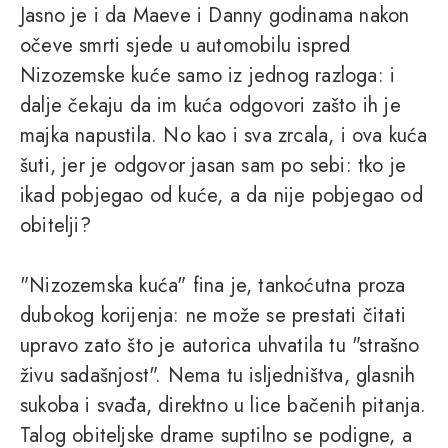
Jasno je i da Maeve i Danny godinama nakon
očeve smrti sjede u automobilu ispred
Nizozemske kuće samo iz jednog razloga: i
dalje čekaju da im kuća odgovori zašto ih je
majka napustila. No kao i sva zrcala, i ova kuća
šuti, jer je odgovor jasan sam po sebi: tko je
ikad pobjegao od kuće, a da nije pobjegao od
obitelji?
"Nizozemska kuća" fina je, tankoćutna proza
dubokog korijenja: ne može se prestati čitati
upravo zato što je autorica uhvatila tu "strašno
živu sadašnjost". Nema tu isljedništva, glasnih
sukoba i svađa, direktno u lice bačenih pitanja.
Talog obiteljske drame suptilno se podigne, a