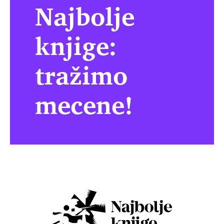
Najbolje
knjige:
tražimo
mecene!