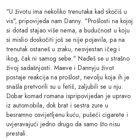
"U životu ima nekoliko trenutaka kad skočiš u
vis", pripovijeda nam Danny. "Prošlosti na kojoj
si dotad stajao više nema, a budućnost u koju
si mislio doskočiti još se nije pojavila, pa na
trenutak ostaneš u zraku, nesvjestan ičeg i
ikog, čak ni samog sebe." Nađeš se u strašno
živoj sadašnjosti. Maeve i Dannyju život
postaje reakcija na prošlost, nevolju koja ih je
snašla pretvorili su u fetiš, zaljubili se u nju.
Dobar komad romana ispripovijedan je upravo
iz automobila, dok brat i sestra zure u
besramno osvijetljenu kuću, pušeći cigarete i
uvjeravajući jedno drugo da samo što nisu
prestali.