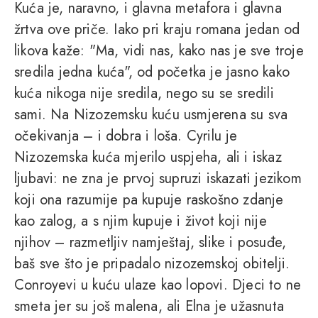
Kuća je, naravno, i glavna metafora i glavna
žrtva ove priče. Iako pri kraju romana jedan od
likova kaže: "Ma, vidi nas, kako nas je sve troje
sredila jedna kuća", od početka je jasno kako
kuća nikoga nije sredila, nego su se sredili
sami. Na Nizozemsku kuću usmjerena su sva
očekivanja – i dobra i loša. Cyrilu je
Nizozemska kuća mjerilo uspjeha, ali i iskaz
ljubavi: ne zna je prvoj supruzi iskazati jezikom
koji ona razumije pa kupuje raskošno zdanje
kao zalog, a s njim kupuje i život koji nije
njihov – razmetljiv namještaj, slike i posuđe,
baš sve što je pripadalo nizozemskoj obitelji.
Conroyevi u kuću ulaze kao lopovi. Djeci to ne
smeta jer su još malena, ali Elna je užasnuta