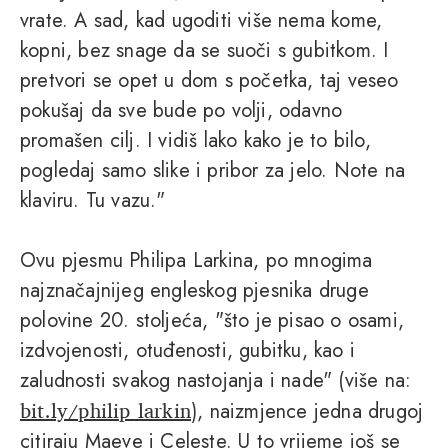
vrate. A sad, kad ugoditi više nema kome,
kopni, bez snage da se suoči s gubitkom. I
pretvori se opet u dom s početka, taj veseo
pokušaj da sve bude po volji, odavno
promašen cilj. I vidiš lako kako je to bilo,
pogledaj samo slike i pribor za jelo. Note na
klaviru. Tu vazu."
Ovu pjesmu Philipa Larkina, po mnogima
najznačajnijeg engleskog pjesnika druge
polovine 20. stoljeća, "što je pisao o osami,
izdvojenosti, otuđenosti, gubitku, kao i
zaludnosti svakog nastojanja i nade" (više na:
bit.ly/philip_larkin
), naizmjence jedna drugoj
citiraju Maeve i Celeste. U to vrijeme još se