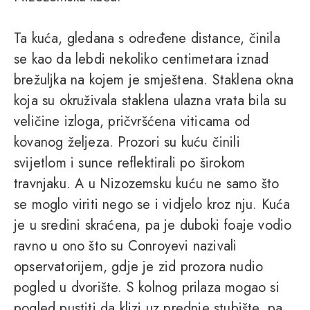
Ta kuća, gledana s određene distance, činila
se kao da lebdi nekoliko centimetara iznad
brežuljka na kojem je smještena. Staklena okna
koja su okruživala staklena ulazna vrata bila su
veličine izloga, pričvršćena viticama od
kovanog željeza. Prozori su kuću činili
svijetlom i sunce reflektirali po širokom
travnjaku. A u Nizozemsku kuću ne samo što
se moglo viriti nego se i vidjelo kroz nju. Kuća
je u sredini skraćena, pa je duboki foaje vodio
ravno u ono što su Conroyevi nazivali
opservatorijem, gdje je zid prozora nudio
pogled u dvorište. S kolnog prilaza mogao si
pogled pustiti da klizi uz prednje stubište, pa