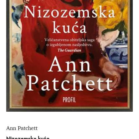
Ann Patchett
Nizozemska kuća