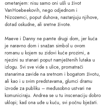
ometanjem: nisu samo oni ušli u život
VanHoebeekovih, nego odjednom i
Nizozemci, poput duhova, nastanjuju njihove,
dotad oskudne, ali sretne živote.
Maeve i Danny ne pamte drugi dom, jer kuća
je naravno dom i snažan simbol u ovom
romanu u kojem su zidovi kuće prozirni, a
njezini su stanari poput namještenih lutaka u
izlogu. Svi sve vide s ulice, promatrači
stanarima zavide na sretnom i bogatom životu,
ali kao i u svim predstavama, glumci dramu
izvode za publiku – međusobno ustvari ne
komuniciraju. Andrea se u tu inscenaciju dobro
uklopi; kad ona uđe u kuću, svi počnu bježati.