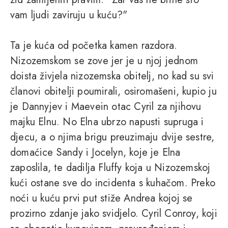
vam ljudi zaviruju u kuću?"
Ta je kuća od početka kamen razdora.
Nizozemskom se zove jer je u njoj jednom
doista živjela nizozemska obitelj, no kad su svi
članovi obitelji poumirali, osiromašeni, kupio ju
je Dannyjev i Maevein otac Cyril za njihovu
majku Elnu. No Elna ubrzo napusti supruga i
djecu, a o njima brigu preuzimaju dvije sestre,
domaćice Sandy i Jocelyn, koje je Elna
zaposlila, te dadilja Fluffy koja u Nizozemskoj
kući ostane sve do incidenta s kuhačom. Preko
noći u kuću prvi put stiže Andrea kojoj se
prozirno zdanje jako svidjelo. Cyril Conroy, koji