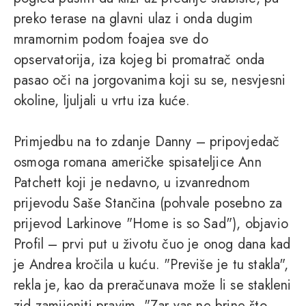
preko terase na glavni ulaz i onda dugim
mramornim podom foajea sve do
opservatorija, iza kojeg bi promatrač onda
pasao oči na jorgovanima koji su se, nesvjesni
okoline, ljuljali u vrtu iza kuće.
Primjedbu na to zdanje Danny – pripovjedač
osmoga romana američke spisateljice Ann
Patchett koji je nedavno, u izvanrednom
prijevodu Saše Stančina (pohvale posebno za
prijevod Larkinove "Home is so Sad"), objavio
Profil – prvi put u životu čuo je onog dana kad
je Andrea kročila u kuću. "Previše je tu stakla",
rekla je, kao da preračunava može li se stakleni
zid zamijeniti pravim. "Zar vas ne brine što