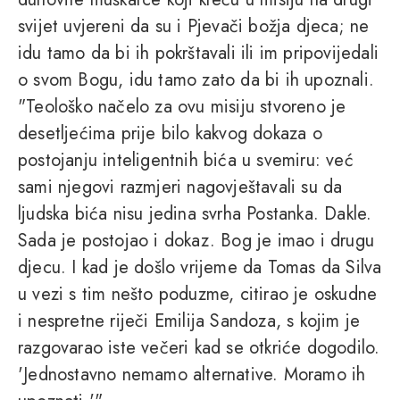
svijet uvjereni da su i Pjevači božja djeca; ne
idu tamo da bi ih pokrštavali ili im pripovijedali
o svom Bogu, idu tamo zato da bi ih upoznali.
"Teološko načelo za ovu misiju stvoreno je
desetljećima prije bilo kakvog dokaza o
postojanju inteligentnih bića u svemiru: već
sami njegovi razmjeri nagovještavali su da
ljudska bića nisu jedina svrha Postanka. Dakle.
Sada je postojao i dokaz. Bog je imao i drugu
djecu. I kad je došlo vrijeme da Tomas da Silva
u vezi s tim nešto poduzme, citirao je oskudne
i nespretne riječi Emilija Sandoza, s kojim je
razgovarao iste večeri kad se otkriće dogodilo.
'Jednostavno nemamo alternative. Moramo ih