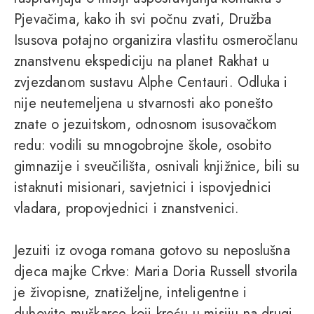
Pjevačima, kako ih svi počnu zvati, Družba
Isusova potajno organizira vlastitu osmeročlanu
znanstvenu ekspediciju na planet Rakhat u
zvjezdanom sustavu Alphe Centauri. Odluka i
nije neutemeljena u stvarnosti ako ponešto
znate o jezuitskom, odnosnom isusovačkom
redu: vodili su mnogobrojne škole, osobito
gimnazije i sveučilišta, osnivali knjižnice, bili su
istaknuti misionari, savjetnici i ispovjednici
vladara, propovjednici i znanstvenici.
Jezuiti iz ovoga romana gotovo su neposlušna
djeca majke Crkve: Maria Doria Russell stvorila
je živopisne, znatiželjne, inteligentne i
duhovite muškarce koji kreću u misiju na drugi