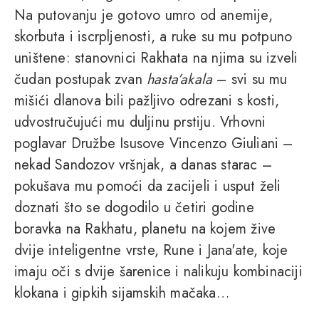
Na putovanju je gotovo umro od anemije,
skorbuta i iscrpljenosti, a ruke su mu potpuno
uništene: stanovnici Rakhata na njima su izveli
čudan postupak zvan
hasta’akala
– svi su mu
mišići dlanova bili pažljivo odrezani s kosti,
udvostručujući mu duljinu prstiju. Vrhovni
poglavar Družbe Isusove Vincenzo Giuliani –
nekad Sandozov vršnjak, a danas starac –
pokušava mu pomoći da zacijeli i usput želi
doznati što se dogodilo u četiri godine
boravka na Rakhatu, planetu na kojem žive
dvije inteligentne vrste, Rune i Jana'ate, koje
imaju oči s dvije šarenice i nalikuju kombinaciji
klokana i gipkih sijamskih mačaka…