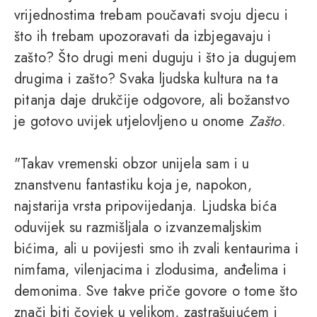
vrijednostima trebam poučavati svoju djecu i
što ih trebam upozoravati da izbjegavaju i
zašto? Što drugi meni duguju i što ja dugujem
drugima i zašto? Svaka ljudska kultura na ta
pitanja daje drukčije odgovore, ali božanstvo
je gotovo uvijek utjelovljeno u onome
Zašto
.
"Takav vremenski obzor unijela sam i u
znanstvenu fantastiku koja je, napokon,
najstarija vrsta pripovijedanja. Ljudska bića
oduvijek su razmišljala o izvanzemaljskim
bićima, ali u povijesti smo ih zvali kentaurima i
nimfama, vilenjacima i zlodusima, anđelima i
demonima. Sve takve priče govore o tome što
znači biti čovjek u velikom, zastrašujućem i