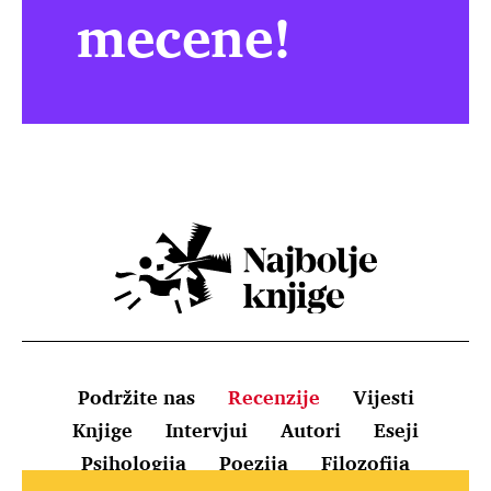
mecene!
Podržite nas
Recenzije
Vijesti
Knjige
Intervjui
Autori
Eseji
Psihologija
Poezija
Filozofija