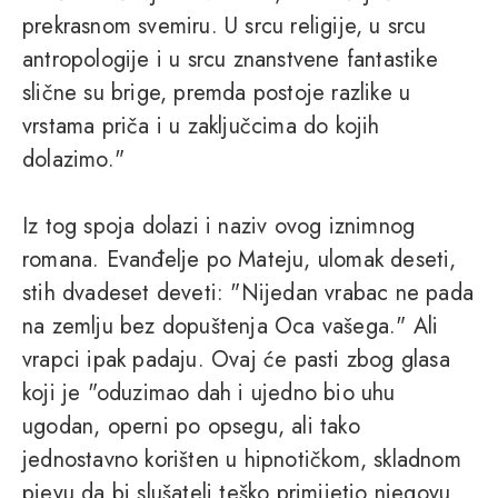
prekrasnom svemiru. U srcu religije, u srcu
antropologije i u srcu znanstvene fantastike
slične su brige, premda postoje razlike u
vrstama priča i u zaključcima do kojih
dolazimo."
Iz tog spoja dolazi i naziv ovog iznimnog
romana. Evanđelje po Mateju, ulomak deseti,
stih dvadeset deveti: "Nijedan vrabac ne pada
na zemlju bez dopuštenja Oca vašega." Ali
vrapci ipak padaju. Ovaj će pasti zbog glasa
koji je "oduzimao dah i ujedno bio uhu
ugodan, operni po opsegu, ali tako
jednostavno korišten u hipnotičkom, skladnom
pjevu da bi slušatelj teško primijetio njegovu