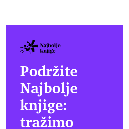
Podržite
Najbolje
knjige:
tražimo