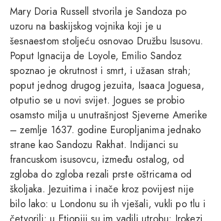
Mary Doria Russell stvorila je Sandoza po
uzoru na baskijskog vojnika koji je u
šesnaestom stoljeću osnovao Družbu Isusovu.
Poput Ignacija de Loyole, Emilio Sandoz
spoznao je okrutnost i smrt, i užasan strah;
poput jednog drugog jezuita, Isaaca Joguesa,
otputio se u novi svijet. Jogues se probio
osamsto milja u unutrašnjost Sjeverne Amerike
– zemlje 1637. godine Europljanima jednako
strane kao Sandozu Rakhat. Indijanci su
francuskom isusovcu, između ostalog, od
zgloba do zgloba rezali prste oštricama od
školjaka. Jezuitima i inače kroz povijest nije
bilo lako: u Londonu su ih vješali, vukli po tlu i
četvorili; u Etiopiji su im vadili utrobu; Irokezi