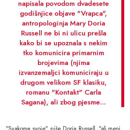
napisala povodom dvadesete
godišnjice objave "Vrapca",
antropologinja Mary Doria
Russell ne bi ni ulicu prešla
kako bi se upoznala s nekim
tko komunicira primarnim
brojevima (njima
izvanzemaljci komuniciraju u
drugom velikom SF klasiku,
romanu "Kontakt" Carla
Sagana), ali zbog pjesme…
"Svakome svoje", piše Doria Russell, "ali meni