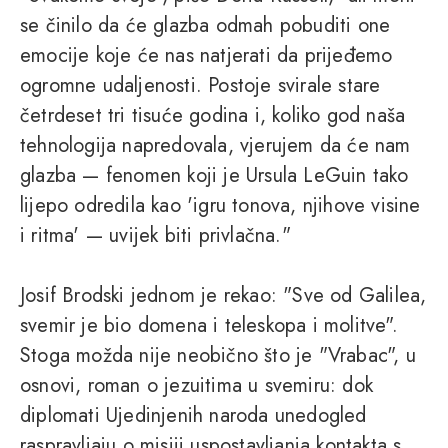
se činilo da će glazba odmah pobuditi one
emocije koje će nas natjerati da prijeđemo
ogromne udaljenosti. Postoje svirale stare
četrdeset tri tisuće godina i, koliko god naša
tehnologija napredovala, vjerujem da će nam
glazba — fenomen koji je Ursula LeGuin tako
lijepo odredila kao 'igru tonova, njihove visine
i ritma' — uvijek biti privlačna."
Josif Brodski jednom je rekao: "Sve od Galilea,
svemir je bio domena i teleskopa i molitve".
Stoga možda nije neobično što je "Vrabac", u
osnovi, roman o jezuitima u svemiru: dok
diplomati Ujedinjenih naroda unedogled
raspravljaju o misiji uspostavljanja kontakta s