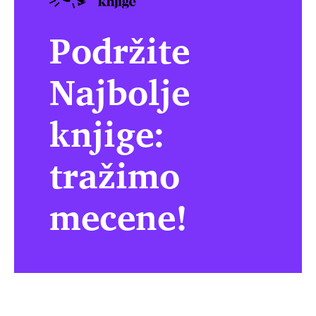
Podržite
Najbolje
knjige:
tražimo
mecene!