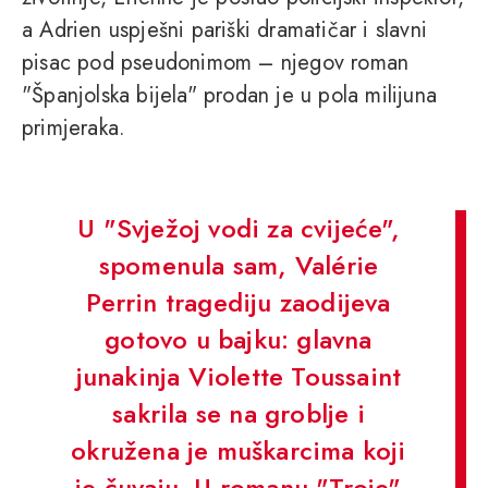
a Adrien uspješni pariški dramatičar i slavni
pisac pod pseudonimom – njegov roman
"Španjolska bijela" prodan je u pola milijuna
primjeraka.
U "Svježoj vodi za cvijeće",
spomenula sam, Valérie
Perrin tragediju zaodijeva
gotovo u bajku: glavna
junakinja Violette Toussaint
sakrila se na groblje i
okružena je muškarcima koji
je čuvaju. U romanu "Troje"