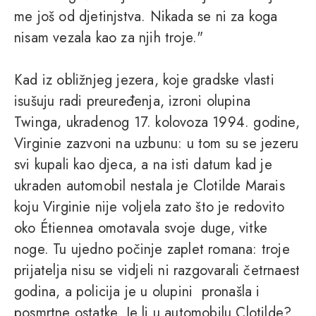
me još od djetinjstva. Nikada se ni za koga
nisam vezala kao za njih troje."
Kad iz obližnjeg jezera, koje gradske vlasti
isušuju radi preuređenja, izroni olupina
Twinga, ukradenog 17. kolovoza 1994. godine,
Virginie zazvoni na uzbunu: u tom su se jezeru
svi kupali kao djeca, a na isti datum kad je
ukraden automobil nestala je Clotilde Marais
koju Virginie nije voljela zato što je redovito
oko Étiennea omotavala svoje duge, vitke
noge. Tu ujedno počinje zaplet romana: troje
prijatelja nisu se vidjeli ni razgovarali četrnaest
godina, a policija je u olupini pronašla i
posmrtne ostatke. Je li u automobilu Clotilde?