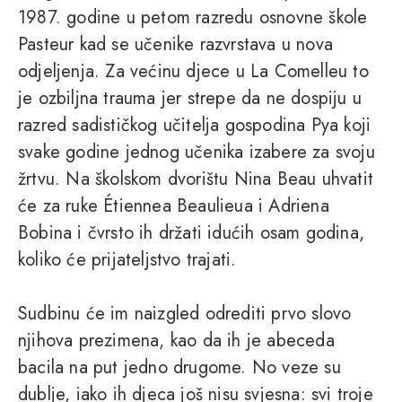
1987. godine u petom razredu osnovne škole
Pasteur kad se učenike razvrstava u nova
odjeljenja. Za većinu djece u La Comelleu to
je ozbiljna trauma jer strepe da ne dospiju u
razred sadističkog učitelja gospodina Pya koji
svake godine jednog učenika izabere za svoju
žrtvu. Na školskom dvorištu Nina Beau uhvatit
će za ruke Étiennea Beaulieua i Adriena
Bobina i čvrsto ih držati idućih osam godina,
koliko će prijateljstvo trajati.
Sudbinu će im naizgled odrediti prvo slovo
njihova prezimena, kao da ih je abeceda
bacila na put jedno drugome. No veze su
dublje, iako ih djeca još nisu svjesna: svi troje