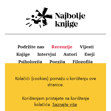
Podržite nas
Recenzije
Vijesti
Knjige
Intervjui
Autori
Eseji
Psihologija
Poezija
Filozofija
Uvjeti korištenja
Pravila o kolačićima
Kolačići (cookies) pomažu u korištenju ove
Pravila privatnosti
Impressum
Kontakt
stranice.
Korištenjem pristajete na korištenje
kolačića.
Saznajte više