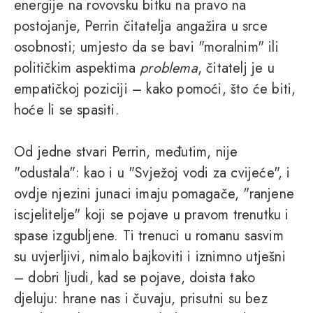
energije na rovovsku bitku na pravo na
postojanje, Perrin čitatelja angažira u srce
osobnosti; umjesto da se bavi "moralnim" ili
političkim aspektima
problema
, čitatelj je u
empatičkoj poziciji – kako pomoći, što će biti,
hoće li se spasiti.
Od jedne stvari Perrin, međutim, nije
"odustala": kao i u "Svježoj vodi za cvijeće", i
ovdje njezini junaci imaju pomagače, "ranjene
iscjelitelje" koji se pojave u pravom trenutku i
spase izgubljene. Ti trenuci u romanu sasvim
su uvjerljivi, nimalo bajkoviti i iznimno utješni
– dobri ljudi, kad se pojave, doista tako
djeluju: hrane nas i čuvaju, prisutni su bez