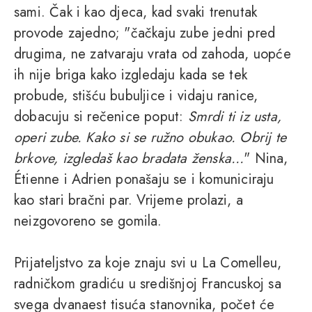
sami. Čak i kao djeca, kad svaki trenutak
provode zajedno; "čačkaju zube jedni pred
drugima, ne zatvaraju vrata od zahoda, uopće
ih nije briga kako izgledaju kada se tek
probude, stišću bubuljice i vidaju ranice,
dobacuju si rečenice poput:
Smrdi ti iz usta,
operi zube. Kako si se ružno obukao. Obrij te
brkove, izgledaš kao bradata ženska…
" Nina,
Étienne i Adrien ponašaju se i komuniciraju
kao stari bračni par. Vrijeme prolazi, a
neizgovoreno se gomila.
Prijateljstvo za koje znaju svi u La Comelleu,
radničkom gradiću u središnjoj Francuskoj sa
svega dvanaest tisuća stanovnika, počet će