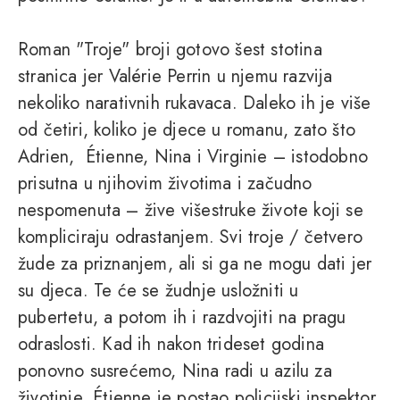
Roman "Troje" broji gotovo šest stotina
stranica jer Valérie Perrin u njemu razvija
nekoliko narativnih rukavaca. Daleko ih je više
od četiri, koliko je djece u romanu, zato što
Adrien, Étienne, Nina i Virginie – istodobno
prisutna u njihovim životima i začudno
nespomenuta – žive višestruke živote koji se
kompliciraju odrastanjem. Svi troje / četvero
žude za priznanjem, ali si ga ne mogu dati jer
su djeca. Te će se žudnje usložniti u
pubertetu, a potom ih i razdvojiti na pragu
odraslosti. Kad ih nakon trideset godina
ponovno susrećemo, Nina radi u azilu za
životinje, Étienne je postao policijski inspektor,