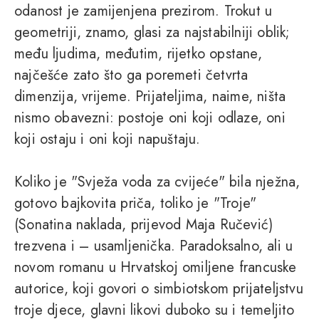
odanost je zamijenjena prezirom. Trokut u
geometriji, znamo, glasi za najstabilniji oblik;
među ljudima, međutim, rijetko opstane,
najčešće zato što ga poremeti četvrta
dimenzija, vrijeme. Prijateljima, naime, ništa
nismo obavezni: postoje oni koji odlaze, oni
koji ostaju i oni koji napuštaju.
Koliko je "Svježa voda za cvijeće" bila nježna,
gotovo bajkovita priča, toliko je "Troje"
(Sonatina naklada, prijevod Maja Ručević)
trezvena i – usamljenička. Paradoksalno, ali u
novom romanu u Hrvatskoj omiljene francuske
autorice, koji govori o simbiotskom prijateljstvu
troje djece, glavni likovi duboko su i temeljito