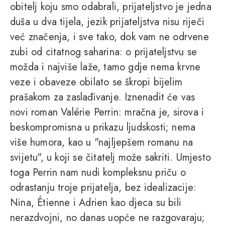
obitelj koju smo odabrali, prijateljstvo je jedna
duša u dva tijela, jezik prijateljstva nisu riječi
već značenja, i sve tako, dok vam ne odrvene
zubi od citatnog saharina: o prijateljstvu se
možda i najviše laže, tamo gdje nema krvne
veze i obaveze obilato se škropi bijelim
prašakom za zaslađivanje. Iznenadit će vas
novi roman Valérie Perrin: mračna je, sirova i
beskompromisna u prikazu ljudskosti; nema
više humora, kao u "najljepšem romanu na
svijetu", u koji se čitatelj može sakriti. Umjesto
toga Perrin nam nudi kompleksnu priču o
odrastanju troje prijatelja, bez idealizacije:
Nina, Étienne i Adrien kao djeca su bili
nerazdvojni, no danas uopće ne razgovaraju;