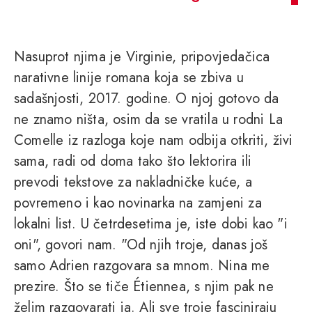
Nasuprot njima je Virginie, pripovjedačica
narativne linije romana koja se zbiva u
sadašnjosti, 2017. godine. O njoj gotovo da
ne znamo ništa, osim da se vratila u rodni La
Comelle iz razloga koje nam odbija otkriti, živi
sama, radi od doma tako što lektorira ili
prevodi tekstove za nakladničke kuće, a
povremeno i kao novinarka na zamjeni za
lokalni list. U četrdesetima je, iste dobi kao "i
oni", govori nam. "Od njih troje, danas još
samo Adrien razgovara sa mnom. Nina me
prezire. Što se tiče Étiennea, s njim pak ne
želim razgovarati ja. Ali sve troje fasciniraju