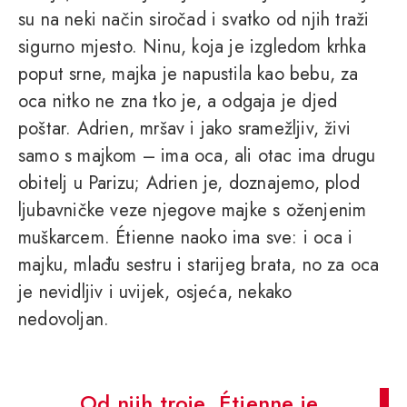
su na neki način siročad i svatko od njih traži
sigurno mjesto. Ninu, koja je izgledom krhka
poput srne, majka je napustila kao bebu, za
oca nitko ne zna tko je, a odgaja je djed
poštar. Adrien, mršav i jako sramežljiv, živi
samo s majkom – ima oca, ali otac ima drugu
obitelj u Parizu; Adrien je, doznajemo, plod
ljubavničke veze njegove majke s oženjenim
muškarcem. Étienne naoko ima sve: i oca i
majku, mlađu sestru i starijeg brata, no za oca
je nevidljiv i uvijek, osjeća, nekako
nedovoljan.
Od njih troje, Étienne je