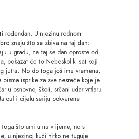
ti rođendan. U njezinu rodnom
obro znaju što se zbiva na taj dan:
vaju u gradu, na taj se dan oproste od
na, pokazat će to Nebeskoliki sat koji
og jutra. No do toga još ima vremena,
 pisma isprike za sve nesreće koje je
ar u osnovnoj školi, srčani udar vrtlaru
alouf i cijelu seriju pokvarene
 toga što umiru na vrijeme, no s
, u njezinoj kući nitko ne tuguje.