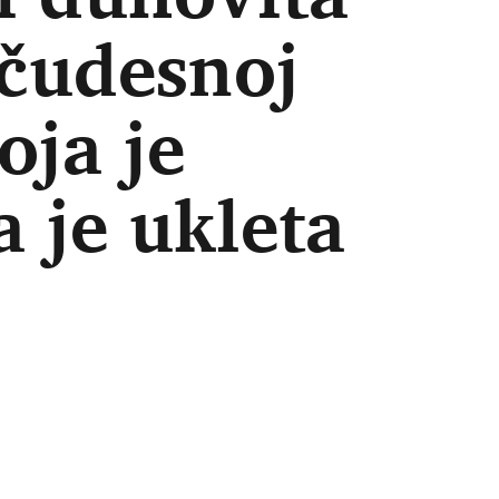
 čudesnoj
oja je
a je ukleta