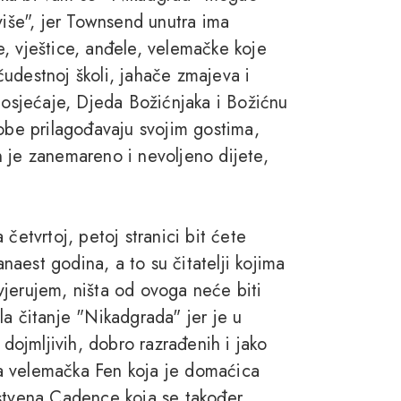
više", jer Townsend unutra ima
, vještice, anđele, velemačke koje
 čudestnoj školi, jahače zmajeva i
e osjećaje, Djeda Božićnjaka i Božićnu
sobe prilagođavaju svojim gostima,
 je zanemareno i nevoljeno dijete,
četvrtoj, petoj stranici bit ćete
aest godina, a to su čitatelji kojima
vjerujem, ništa od ovoga neće biti
la čitanje "Nikadgrada" jer je u
 dojmljivih, dobro razrađenih i jako
iva velemačka Fen koja je domaćica
nstvena Cadence koja se također