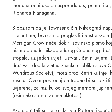
međunarodni uspjeh uspoređuju s, primjerice
Richarda Flanagana.
S obzirom da je Townsendičin Nikadgrad nap
i talentima, brzo su je proglasili i australskom
Morrigan Crow neće dobiti sovinsko pismo ko
pismo-ponudu nikadgradskog Čudestnog društv
stopala, uz jedan uvjet. Ustvari, četiri uvjeta
društva i dobila zlatnu značku u obliku slova 
Wundrous Society), mora proći četiri kušnje: k
kušnju. Ovom posljednjom trebao bi se otkriti
uvjerena, za razliku od svojeg mentora Jupite
(osim ako se ne računa ukletost).
Ako ste čitali serijal o Harryju Pottera, isp