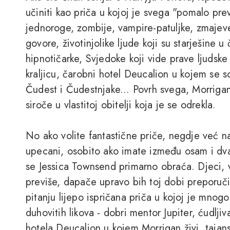
učiniti kao priča u kojoj je svega "pomalo pre
jednoroge, zombije, vampire-patuljke, zmajeve
govore, životinjolike ljude koji su starješine u
hipnotičarke, Svjedoke koji vide prave ljudsk
kraljicu, čarobni hotel Deucalion u kojem se 
Čudest i Čudestnjake... Povrh svega, Morrigan
siroče u vlastitoj obitelji koja je se odrekla.
No ako volite fantastične priče, negdje već na 
upecani, osobito ako imate između osam i dvan
se Jessica Townsend primarno obraća. Djeci, 
previše, dapače upravo bih toj dobi preporuči
pitanju lijepo ispričana priča u kojoj je mnogo
duhovitih likova - dobri mentor Jupiter, ćudlj
hotela Deucalion u kojem Morrigan živi, taja