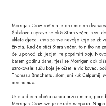
Morrigan Crow rođena je da umre na dvanaes
Šakalovcu upravo se bliži Stara večer, a svi d
ukleta djeca, kriva za sve nevolje koje se zbi
života. Kad će stići Stara večer, to nitko ne z
će u ponoć izblijedjeti te poprimiti boju Nov
barem godinu dana, tješi se Morrigan dok piše
uzrokovala: tuču koja je oštetila vidikovac, pož
Thomasu Bratchettu, slomljeni kuk Calpurniji M
marmelade.
Ukleta djeca obično umiru brzo i mirno, pored
Morrigan Crow sve je nekako naopako. Najprije