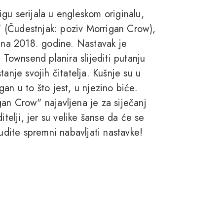
gu serijala u engleskom originalu,
 (Čudestnjak: poziv Morrigan Crow),
jena 2018. godine. Nastavak je
 Townsend planira slijediti putanju
stanje svojih čitatelja. Kušnje su u
an u to što jest, u njezino biće.
an Crow" najavljena je za siječanj
elji, jer su velike šanse da će se
Budite spremni nabavljati nastavke!