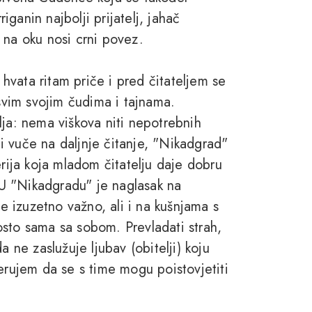
ganin najbolji prijatelj, jahač
 na oku nosi crni povez.
vata ritam priče i pred čitateljem se
 svim svojim čudima i tajnama.
lja: nema viškova niti nepotrebnih
i vuče na daljnje čitanje, "Nikadgrad"
erija koja mladom čitatelju daje dobru
. U "Nikadgradu" je naglasak na
je izuzetno važno, ali i na kušnjama s
prosto sama sa sobom. Prevladati strah,
a ne zaslužuje ljubav (obitelji) koju
erujem da se s time mogu poistovjetiti