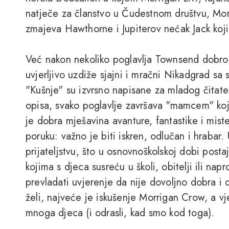
natječe za članstvo u Čudestnom društvu, Morri
zmajeva Hawthorne i Jupiterov nećak Jack koji
Već nakon nekoliko poglavlja Townsend dobro h
uvjerljivo uzdiže sjajni i mračni Nikadgrad sa
"Kušnje" su izvrsno napisane za mladog čitate
opisa, svako poglavlje završava "mamcem" koj
je dobra mješavina avanture, fantastike i mist
poruku: važno je biti iskren, odlučan i hrabar
prijateljstvu, što u osnovnoškolskoj dobi posta
kojima s djeca susreću u školi, obitelji ili na
prevladati uvjerenje da nije dovoljno dobra i d
želi, najveće je iskušenje Morrigan Crow, a vj
mnoga djeca (i odrasli, kad smo kod toga).