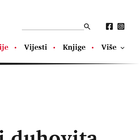
ije
Vijesti
Knjige
Više
i duhovita