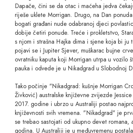
Dapače, čini se da otac i maćeha jedva čekaju
riješe uklete Morrigan. Drugo, na Dan ponuda 
bogati građani nude odabranoj djeci povlasti
dobije četiri ponude. Treće i prokletstvo, Star
s njom i strašna Hajka dima i sjene koja bi ju
pojavi se i Jupiter Sjever, muškarac bujne cr
ovratniku kaputa koji Morrigan utrpa u vozilo 
pauka i odvede je u Nikadgrad u Slobodnoj D
Tako počinje "Nikadgrad: kušnje Morrigan Cro
Živković) australske književne zvijezde Jessic
2017. godine i ubrzo u Australiji postao najpr
književnosti svih vremena. "Nikadgrad" je prva 
se trebao sastojati od ukupno devet romana, 
godina. U Australiji je u međuvremenu postala