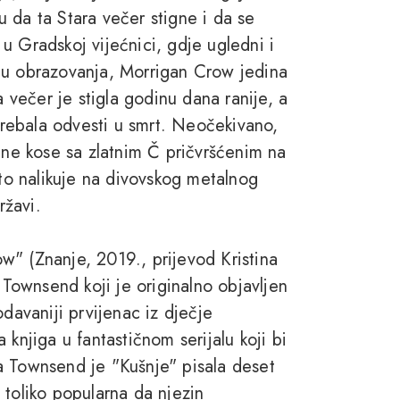
 da ta Stara večer stigne i da se
u Gradskoj vijećnici, gdje ugledni i
cu obrazovanja, Morrigan Crow jedina
a večer je stigla godinu dana ranije, a
 trebala odvesti u smrt. Neočekivano,
vene kose sa zlatnim Č pričvršćenim na
što nalikuje na divovskog metalnog
ržavi.
w" (Znanje, 2019., prijevod Kristina
e Townsend koji je originalno objavljen
odavaniji prvijenac iz dječje
knjiga u fantastičnom serijalu koji bi
a Townsend je "Kušnje" pisala deset
 toliko popularna da njezin