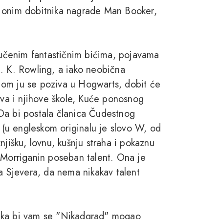
, onim dobitnika nagrade Man Booker,
učenim fantastičnim bićima, pojavama
 J. K. Rowling, a iako neobična
jom ju se poziva u Hogwarts, dobit će
a i njihove škole, Kuće ponosnog
. Da bi postala članica Čudestnog
Č (u engleskom originalu je slovo W, od
njišku, lovnu, kušnju straha i pokaznu
 Morriganin poseban talent. Ona je
ra Sjevera, da nema nikakav talent
očetka bi vam se "Nikadgrad" mogao