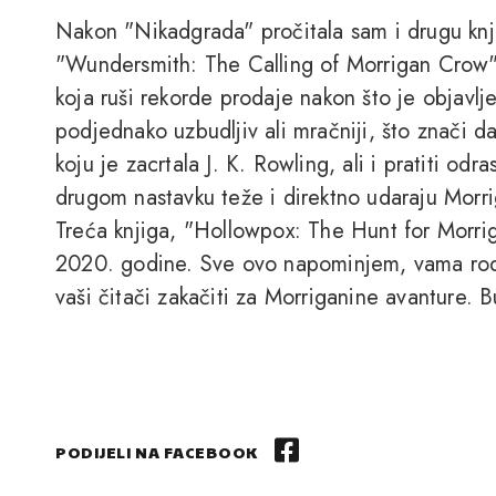
Nakon "Nikadgrada" pročitala sam i drugu knji
"Wundersmith: The Calling of Morrigan Crow"
koja ruši rekorde prodaje nakon što je objavl
podjednako uzbudljiv ali mračniji, što znači da
koju je zacrtala J. K. Rowling, ali i pratiti odra
drugom nastavku teže i direktno udaraju Morrig
Treća knjiga, "Hollowpox: The Hunt for Morrig
2020. godine. Sve ovo napominjem, vama rodit
vaši čitači zakačiti za Morriganine avanture. 
PODIJELI NA FACEBOOK