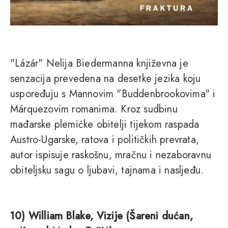
"Lázár" Nelija Biedermanna književna je
senzacija prevedena na desetke jezika koju
uspoređuju s Mannovim "Buddenbrookovima" i
Márquezovim romanima. Kroz sudbinu
mađarske plemićke obitelji tijekom raspada
Austro-Ugarske, ratova i političkih prevrata,
autor ispisuje raskošnu, mračnu i nezaboravnu
obiteljsku sagu o ljubavi, tajnama i nasljeđu.
10) William Blake, Vizije (Šareni dućan,