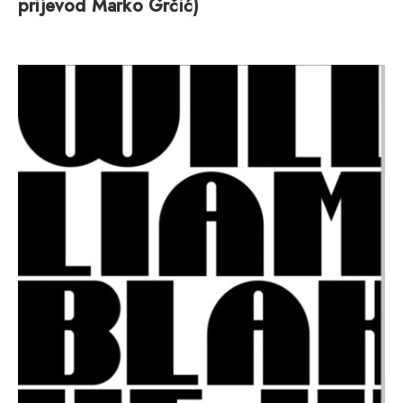
prijevod Marko Grčić)