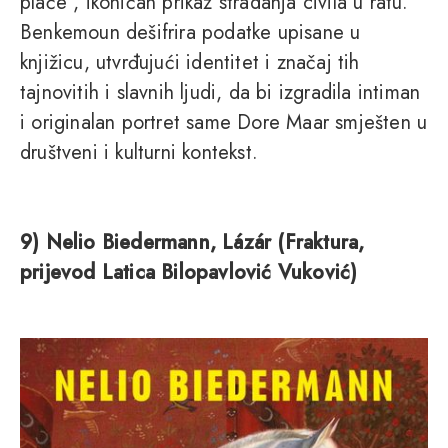
plače”, ikoničan prikaz stradanja civila u ratu.
Benkemoun dešifrira podatke upisane u
knjižicu, utvrđujući identitet i značaj tih
tajnovitih i slavnih ljudi, da bi izgradila intiman
i originalan portret same Dore Maar smješten u
društveni i kulturni kontekst.
9) Nelio Biedermann, Lázár (Fraktura,
prijevod Latica Bilopavlović Vuković)