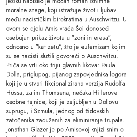
jeziku napisao je moćan roman iznimne
moralne snage, koji istražuje život i ljubav
među nacističkim birokratima u Auschwitzu. U
ovom se djelu Amis vraća Šoi donoseći
osebujan prikaz života u "zoni interesa",
odnosno u "kat zetu", što je eufemizam kojim
su se nacisti služili govoreći o Auschwitzu.
Priča se vrti oko triju glavnih likova: Paula
Dolla, priglupog, pijanog zapovjednika logora
koji je u stvari fikcionalizirana verzija Rudolfa
Hössa, zatim Thomsena, nećaka Hitlerove
osobne tajnice, koji je zaljubljen u Dollovu
suprugu, i Szmula, jednog od židovskih
zatočenika zaduženih za eliminiranje trupala.
Jonathan Glazer je po Amisovoj knjizi snimio