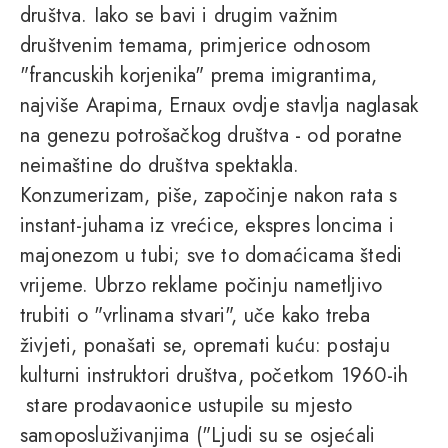
društva. Iako se bavi i drugim važnim
društvenim temama, primjerice odnosom
"francuskih korjenika" prema imigrantima,
najviše Arapima, Ernaux ovdje stavlja naglasak
na genezu potrošačkog društva - od poratne
neimaštine do društva spektakla.
Konzumerizam, piše, započinje nakon rata s
instant-juhama iz vrećice, ekspres loncima i
majonezom u tubi; sve to domaćicama štedi
vrijeme. Ubrzo reklame počinju nametljivo
trubiti o "vrlinama stvari", uče kako treba
živjeti, ponašati se, opremati kuću: postaju
kulturni instruktori društva, početkom 1960-ih
stare prodavaonice ustupile su mjesto
samoposluživanjima ("Ljudi su se osjećali