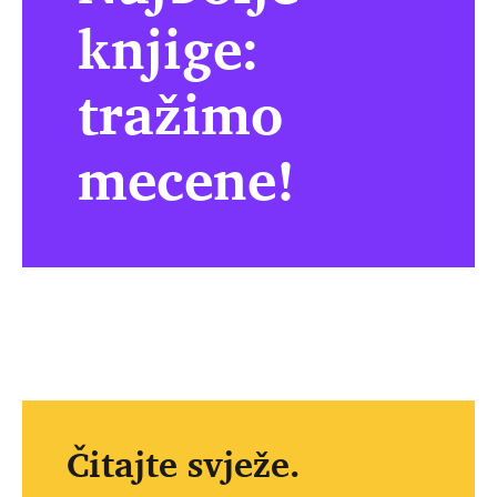
knjige:
tražimo
mecene!
Čitajte svježe.