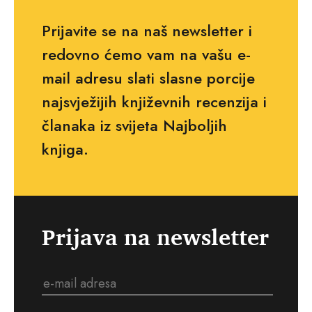
Prijavite se na naš newsletter i
redovno ćemo vam na vašu e-
mail adresu slati slasne porcije
najsvježijih književnih recenzija i
članaka iz svijeta Najboljih
knjiga.
Prijava na newsletter