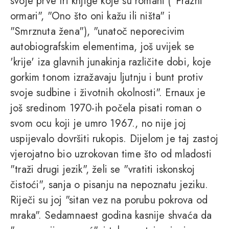
svoje prve tri knjige koje su romani ("Prazni
ormari", "Ono što oni kažu ili ništa" i
"Smrznuta žena"), "unatoč neporecivim
autobiografskim elementima, još uvijek se
'krije' iza glavnih junakinja različite dobi, koje
gorkim tonom izražavaju ljutnju i bunt protiv
svoje sudbine i životnih okolnosti". Ernaux je
još sredinom 1970-ih počela pisati roman o
svom ocu koji je umro 1967., no nije joj
uspijevalo dovršiti rukopis. Dijelom je taj zastoj
vjerojatno bio uzrokovan time što od mladosti
"traži drugi jezik", želi se "vratiti iskonskoj
čistoći", sanja o pisanju na nepoznatu jeziku.
Riječi su joj "sitan vez na porubu pokrova od
mraka". Sedamnaest godina kasnije shvaća da