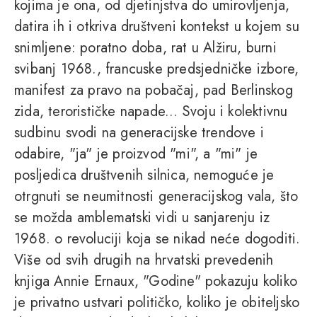
kojima je ona, od djetinjstva do umirovljenja,
datira ih i otkriva društveni kontekst u kojem su
snimljene: poratno doba, rat u Alžiru, burni
svibanj 1968., francuske predsjedničke izbore,
manifest za pravo na pobačaj, pad Berlinskog
zida, terorističke napade... Svoju i kolektivnu
sudbinu svodi na generacijske trendove i
odabire, "ja" je proizvod "mi", a "mi" je
posljedica društvenih silnica, nemoguće je
otrgnuti se neumitnosti generacijskog vala, što
se možda amblematski vidi u sanjarenju iz
1968. o revoluciji koja se nikad neće dogoditi.
Više od svih drugih na hrvatski prevedenih
knjiga Annie Ernaux, "Godine" pokazuju koliko
je privatno ustvari političko, koliko je obiteljsko