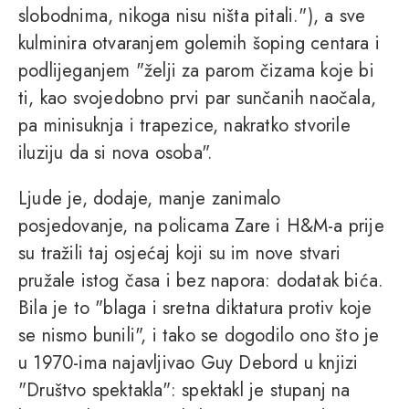
slobodnima, nikoga nisu ništa pitali."), a sve
kulminira otvaranjem golemih šoping centara i
podlijeganjem "želji za parom čizama koje bi
ti, kao svojedobno prvi par sunčanih naočala,
pa minisuknja i trapezice, nakratko stvorile
iluziju da si nova osoba".
Ljude je, dodaje, manje zanimalo
posjedovanje, na policama Zare i H&M-a prije
su tražili taj osjećaj koji su im nove stvari
pružale istog časa i bez napora: dodatak bića.
Bila je to "blaga i sretna diktatura protiv koje
se nismo bunili", i tako se dogodilo ono što je
u 1970-ima najavljivao Guy Debord u knjizi
"Društvo spektakla": spektakl je stupanj na