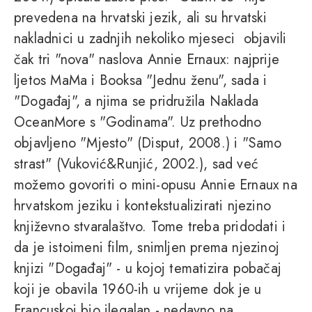
prevedena na hrvatski jezik, ali su hrvatski
nakladnici u zadnjih nekoliko mjeseci objavili
čak tri "nova" naslova Annie Ernaux: najprije
ljetos MaMa i Booksa "Jednu ženu", sada i
"Događaj", a njima se pridružila Naklada
OceanMore s "Godinama". Uz prethodno
objavljeno "Mjesto" (Disput, 2008.) i "Samo
strast" (Vuković&Runjić, 2002.), sad već
možemo govoriti o mini-opusu Annie Ernaux na
hrvatskom jeziku i kontekstualizirati njezino
književno stvaralaštvo. Tome treba pridodati i
da je istoimeni film, snimljen prema njezinoj
knjizi "Događaj" - u kojoj tematizira pobačaj
koji je obavila 1960-ih u vrijeme dok je u
Francuskoj bio ilegalan - nedavno na