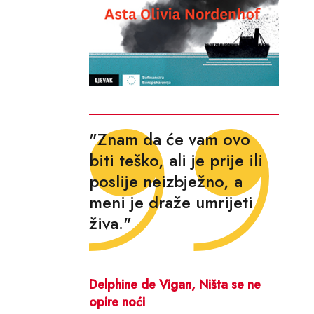
"Znam da će vam ovo
biti teško, ali je prije ili
poslije neizbježno, a
meni je draže umrijeti
živa."
Delphine de Vigan, Ništa se ne
opire noći