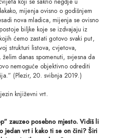
vijeta koji se sakrio negdje u
 dakako, mijenja ovisno o godišnjem
esadi nova mladica, mijenja se ovisno
postoje biljke koje se izdvajaju iz
 kojih ćemo zastati gotovo svaki put,
voj strukturi listova, cvjetova,
ga, želim danas spomenuti, svjesna da
otovo nemoguće objektivno odrediti
nija.” (Plezir, 20. svibnja 2019.)
ezin književni vrt.
kop” zauzeo posebno mjesto. Vidiš li
jedan vrt i kako ti se on čini? Širi