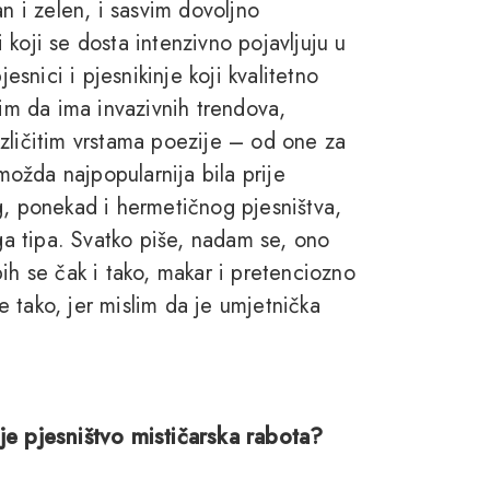
n i zelen, i sasvim dovoljno
koji se dosta intenzivno pojavljuju u
esnici i pjesnikinje koji kvalitetno
lim da ima invazivnih trendova,
zličitim vrstama poezije – od one za
 možda najpopularnija bila prije
g, ponekad i hermetičnog pjesništva,
oga tipa. Svatko piše, nadam se, ono
ih se čak i tako, makar i pretenciozno
 tako, jer mislim da je umjetnička
a je pjesništvo mističarska rabota?