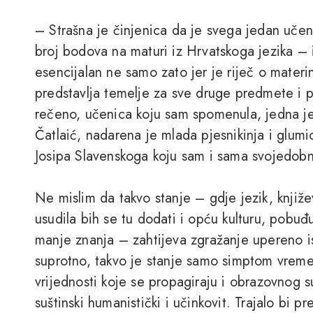
– Strašna je činjenica da je svega jedan učen
broj bodova na maturi iz Hrvatskoga jezika – i
esencijalan ne samo zato jer je riječ o materi
predstavlja temelje za sve druge predmete i p
rečeno, učenica koju sam spomenula, jedna jedi
Čatlaić, nadarena je mlada pjesnikinja i glumi
Josipa Slavenskoga koju sam i sama svojedob
Ne mislim da takvo stanje – gdje jezik, knjiže
usudila bih se tu dodati i opću kulturu, pobuđ
manje znanja – zahtijeva zgražanje upereno i
suprotno, takvo je stanje samo simptom vreme
vrijednosti koje se propagiraju i obrazovnog s
suštinski humanistički i učinkovit. Trajalo bi p