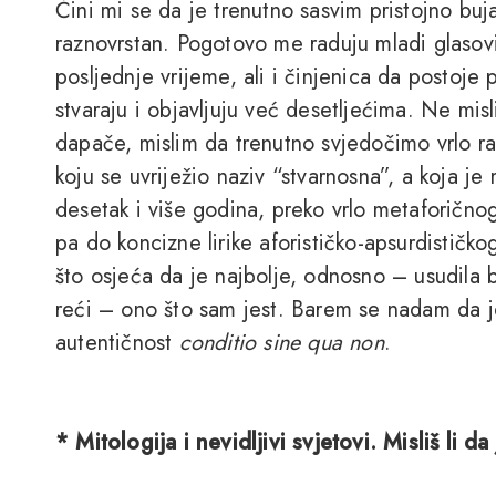
Čini mi se da je trenutno sasvim pristojno buja
raznovrstan. Pogotovo me raduju mladi glasovi 
posljednje vrijeme, ali i činjenica da postoje pj
stvaraju i objavljuju već desetljećima. Ne mis
dapače, mislim da trenutno svjedočimo vrlo ra
koju se uvriježio naziv “stvarnosna”, a koja je
desetak i više godina, preko vrlo metaforično
pa do koncizne lirike aforističko-apsurdističk
što osjeća da je najbolje, odnosno – usudila b
reći – ono što sam jest. Barem se nadam da je
autentičnost
conditio sine qua non
.
* Mitologija i nevidljivi svjetovi. Misliš li d