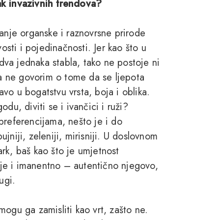
 pak invazivnih trendova?
vanje organske i raznovrsne prirode
osti i pojedinačnosti. Jer kao što u
 dva jednaka stabla, tako ne postoje ni
Da ne govorim o tome da se ljepota
vo u bogatstvu vrsta, boja i oblika.
du, diviti se i ivančici i ruži?
preferencijama, nešto je i do
bujniji, zeleniji, mirisniji. U doslovnom
park, baš kao što je umjetnost
rnje i imanentno – autentično njegovo,
ugi.
ogu ga zamisliti kao vrt, zašto ne.