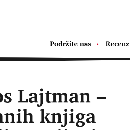
Podržite nas
Recenz
os Lajtman –
anih knjiga