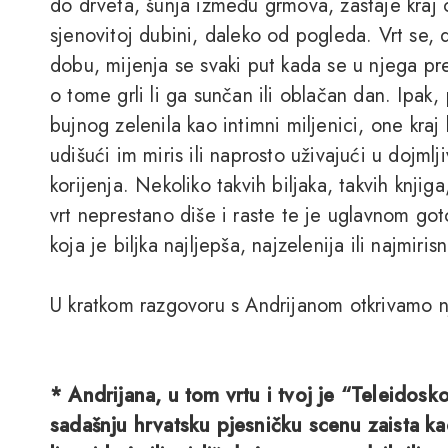
do drveta, šunja između grmova, zastaje kraj c
sjenovitoj dubini, daleko od pogleda. Vrt se,
dobu, mijenja se svaki put kada se u njega pr
o tome grli li ga sunčan ili oblačan dan. Ipak, 
bujnog zelenila kao intimni miljenici, one kraj
udišući im miris ili naprosto uživajući u dojmlji
korijenja. Nekoliko takvih biljaka, takvih knji
vrt neprestano diše i raste te je uglavnom g
koja je biljka najljepša, najzelenija ili najmiris
U kratkom razgovoru s Andrijanom otkrivamo nj
* Andrijana, u tom vrtu i tvoj je “Teleidos
sadašnju hrvatsku pjesničku scenu zaista kao 