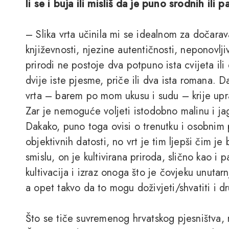
li se i buja ili misliš da je puno srodnih ili
– Slika vrta učinila mi se idealnom za dočara
književnosti, njezine autentičnosti, neponovljiv
prirodi ne postoje dva potpuno ista cvijeta ili
dvije iste pjesme, priče ili dva ista romana. 
vrta – barem po mom ukusu i sudu – krije upra
Zar je nemoguće voljeti istodobno malinu i jago
Dakako, puno toga ovisi o trenutku i osobnim 
objektivnih datosti, no vrt je tim ljepši čim je 
smislu, on je kultivirana priroda, slično kao i 
kultivacija i izraz onoga što je čovjeku unuta
a opet takvo da to mogu doživjeti/shvatiti i dr
Što se tiče suvremenog hrvatskog pjesništva, m