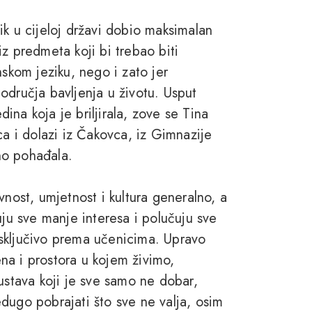
ik u cijeloj državi dobio maksimalan
z predmeta koji bi trebao biti
nskom jeziku, nego i zato jer
odručja bavljenja u životu. Usput
na koja je briljirala, zove se Tina
ca i dolazi iz Čakovca, iz Gimnazije
no pohađala.
vnost, umjetnost i kultura generalno, a
uju sve manje interesa i polučuju sve
sključivo prema učenicima. Upravo
na i prostora u kojem živimo,
ustava koji je sve samo ne dobar,
redugo pobrajati što sve ne valja, osim