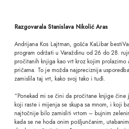
Razgovarala Stanislava Nikolić Aras
Andrijana Kos Lajtman, gošća KaLibar bestiVa
program održati u Varaždinu od 26 do 28. rujn
pročitanih knjiga kao vrt kroz kojim prolazimo 
pričama. To je možda najpreciznija usporedba
zamislila taj vrt, kako svoj tako i tuđi.
“Ponekad mi se čini da pročitane knjige čine 
koji raste i mijenja se skupa sa mnom, i koji b
najtočnije bilo zamisliti vrtom – bujnim zelen
kada se ne hoda onim pošljunčanim, utabanim