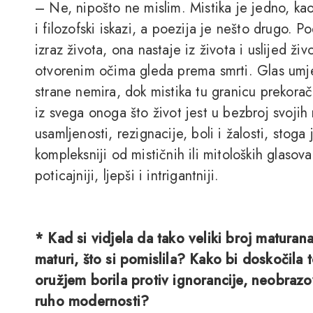
– Ne, nipošto ne mislim. Mistika je jedno, kao 
i filozofski iskazi, a poezija je nešto drugo. P
izraz života, ona nastaje iz života i uslijed živ
otvorenim očima gleda prema smrti. Glas umjet
strane nemira, dok mistika tu granicu prekorač
iz svega onoga što život jest u bezbroj svojih 
usamljenosti, rezignacije, boli i žalosti, stoga
kompleksniji od mističnih ili mitoloških glaso
poticajniji, ljepši i intrigantniji.
* Kad si vidjela da tako veliki broj maturan
maturi, što si pomislila? Kako bi doskočila to
oružjem borila protiv ignorancije, neobrazov
ruho modernosti?