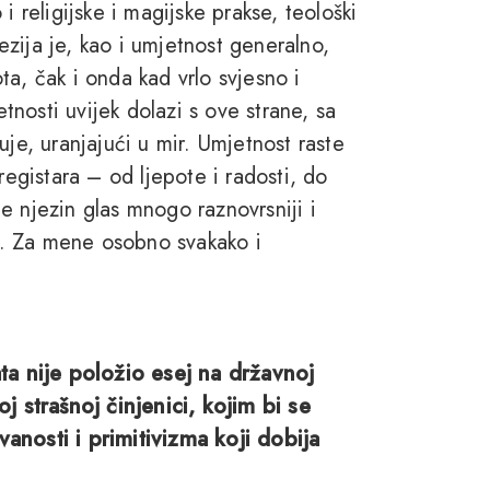
i religijske i magijske prakse, teološki
oezija je, kao i umjetnost generalno,
ota, čak i onda kad vrlo svjesno i
nosti uvijek dolazi s ove strane, sa
uje, uranjajući u mir. Umjetnost raste
registara – od ljepote i radosti, do
 je njezin glas mnogo raznovrsniji i
va. Za mene osobno svakako i
ata nije položio esej na državnoj
j strašnoj činjenici, kojim bi se
anosti i primitivizma koji dobija