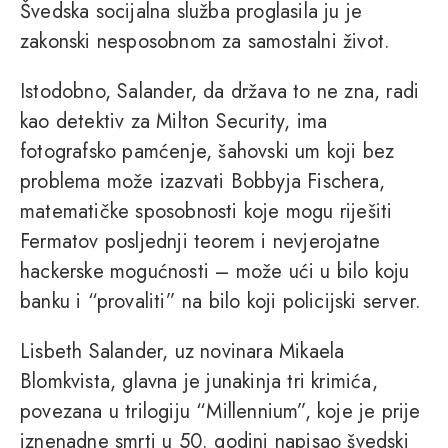
Švedska socijalna služba proglasila ju je
zakonski nesposobnom za samostalni život.
Istodobno, Salander, da država to ne zna, radi
kao detektiv za Milton Security, ima
fotografsko pamćenje, šahovski um koji bez
problema može izazvati Bobbyja Fischera,
matematičke sposobnosti koje mogu riješiti
Fermatov posljednji teorem i nevjerojatne
hackerske mogućnosti – može ući u bilo koju
banku i “provaliti” na bilo koji policijski server.
Lisbeth Salander, uz novinara Mikaela
Blomkvista, glavna je junakinja tri krimića,
povezana u trilogiju “Millennium”, koje je prije
iznenadne smrti u 50. godini napisao švedski