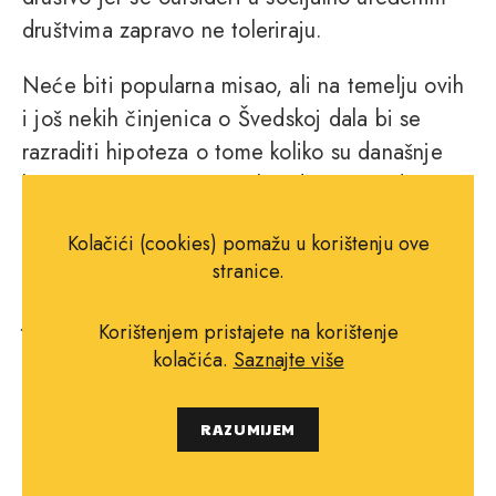
društvima zapravo ne toleriraju.
Neće biti popularna misao, ali na temelju ovih
i još nekih činjenica o Švedskoj dala bi se
razraditi hipoteza o tome koliko su današnje
lijevo orijentirane, socijalne države ujedno
totalitarni režimi ili barem njeguju neke njihove
Kolačići (cookies) pomažu u korištenju ove
elemente. Svako građansko društvo koje se
stranice.
utapa u birokratskom aparatu (a Švedska ima
jedan od najjačih na svijetu; zaposlenici
Korištenjem pristajete na korištenje
državne i lokalne administracije čine oko
kolačića.
Saznajte više
trećinu ukupnog broja zaposlenih) ima
predispoziciju postati totalitarni režim. U
RAZUMIJEM
znanstvenom radu “Totalitarizam: političko,
sociološko i gospodarsko očitovanje”, Josip