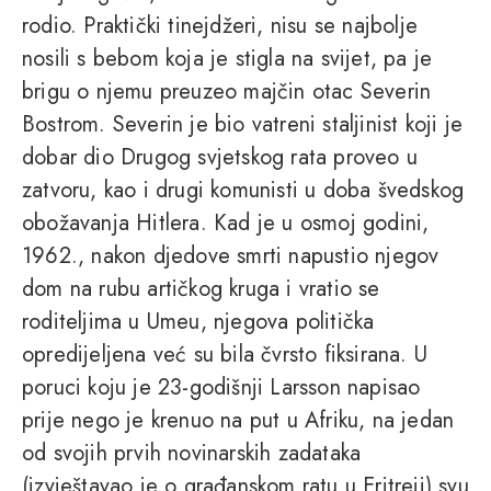
rodio. Praktički tinejdžeri, nisu se najbolje
nosili s bebom koja je stigla na svijet, pa je
brigu o njemu preuzeo majčin otac Severin
Bostrom. Severin je bio vatreni staljinist koji je
dobar dio Drugog svjetskog rata proveo u
zatvoru, kao i drugi komunisti u doba švedskog
obožavanja Hitlera. Kad je u osmoj godini,
1962., nakon djedove smrti napustio njegov
dom na rubu artičkog kruga i vratio se
roditeljima u Umeu, njegova politička
opredijeljena već su bila čvrsto fiksirana. U
poruci koju je 23-godišnji Larsson napisao
prije nego je krenuo na put u Afriku, na jedan
od svojih prvih novinarskih zadataka
(izvještavao je o građanskom ratu u Eritreji) svu