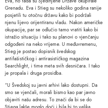
Eva, no tada su Sjedinjene Države okupirale
Grenadu. Eva i Stieg su nekoliko godina ranije
posjetili tu otočnu državu kako bi podržali
njenu lijevo orijentiranu vladu. Nakon američke
okupacije, par se odlučio tamo vratiti kako bi
istražio situaciju i tako su planovi o vjenčanju
odgođeni na neko vrijeme. U međuvremenu,
Stieg je postao dopisnik švedskog
antifašističkog i antirasističkog magazina
Searchlight, i time meta svih desničara. I tako
je propala i druga prosidba.
“U Švedskoj su javni arhivi lako dostupni. Da
smo se vjenčali, morali bismo kao par javno
objaviti našu adresu. To znači da bi se do
Stiega lakše moglo doći i bila bi to velika