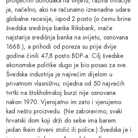
prosječnih dohodaka na svijetu, razina inflacije
je, načelno, ako ne računamo iznenadne udare
globalne recesije, ispod 2 posto (o čemu brine
švedska središnja banka Riksbank, inače
najstarija središnja banka na svijetu, osnovana
1668.), a prihodi od poreza su prije dvije
godine činili 47,8 posto BDP-a. Cilj švedske
ekonomske politike dugo je bio posao za sve.
Švedska industrija je najvećim dijelom u
privatnom vlasništvu; nijedna od 50 najvećih
tvrtki na štokholmskoj burzi nije osnovana
nakon 1970. Vjerojatno im zato i vjerujemo
kad nešto proizvedu. (Ne zaboravimo, svaki
hrvatski dom koji drži do sebe ima barem
jedan Ikein drveni stolić ili police.) Švedska je i