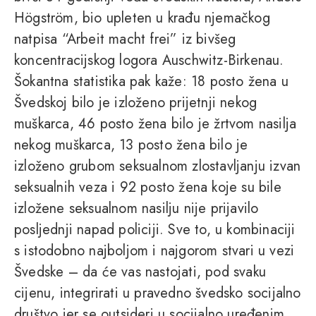
Högström, bio upleten u krađu njemačkog
natpisa “Arbeit macht frei” iz bivšeg
koncentracijskog logora Auschwitz-Birkenau.
Šokantna statistika pak kaže: 18 posto žena u
Švedskoj bilo je izloženo prijetnji nekog
muškarca, 46 posto žena bilo je žrtvom nasilja
nekog muškarca, 13 posto žena bilo je
izloženo grubom seksualnom zlostavljanju izvan
seksualnih veza i 92 posto žena koje su bile
izložene seksualnom nasilju nije prijavilo
posljednji napad policiji. Sve to, u kombinaciji
s istodobno najboljom i najgorom stvari u vezi
Švedske – da će vas nastojati, pod svaku
cijenu, integrirati u pravedno švedsko socijalno
društvo jer se outsideri u socijalno uređenim