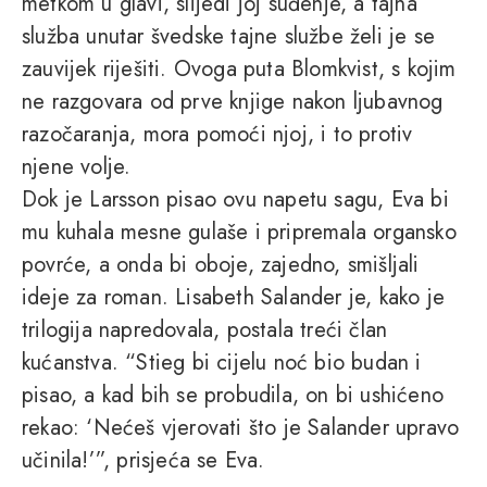
metkom u glavi, slijedi joj suđenje, a tajna
služba unutar švedske tajne službe želi je se
zauvijek riješiti. Ovoga puta Blomkvist, s kojim
ne razgovara od prve knjige nakon ljubavnog
razočaranja, mora pomoći njoj, i to protiv
njene volje.
Dok je Larsson pisao ovu napetu sagu, Eva bi
mu kuhala mesne gulaše i pripremala organsko
povrće, a onda bi oboje, zajedno, smišljali
ideje za roman. Lisabeth Salander je, kako je
trilogija napredovala, postala treći član
kućanstva. “Stieg bi cijelu noć bio budan i
pisao, a kad bih se probudila, on bi ushićeno
rekao: ‘Nećeš vjerovati što je Salander upravo
učinila!’”, prisjeća se Eva.