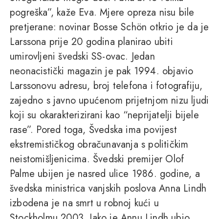
pogreška”, kaže Eva. Mjere opreza nisu bile
pretjerane: novinar Bosse Schön otkrio je da je
Larssona prije 20 godina planirao ubiti
umirovljeni švedski SS-ovac. Jedan
neonacistički magazin je pak 1994. objavio
Larssonovu adresu, broj telefona i fotografiju,
zajedno s javno upućenom prijetnjom nizu ljudi
koji su okarakterizirani kao “neprijatelji bijele
rase”. Pored toga, Švedska ima povijest
ekstremističkog obračunavanja s političkim
neistomišljenicima. Švedski premijer Olof
Palme ubijen je nasred ulice 1986. godine, a
švedska ministrica vanjskih poslova Anna Lindh
izbodena je na smrt u robnoj kući u
Stockholmu 2003. Iako je Annu Lindh ubio