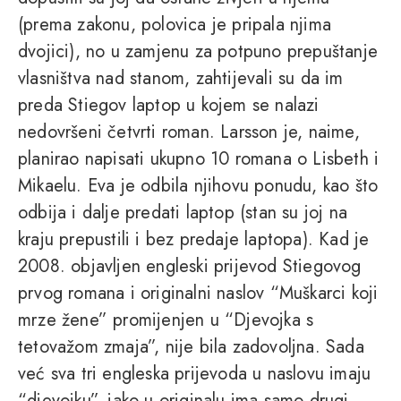
(prema zakonu, polovica je pripala njima
dvojici), no u zamjenu za potpuno prepuštanje
vlasništva nad stanom, zahtijevali su da im
preda Stiegov laptop u kojem se nalazi
nedovršeni četvrti roman. Larsson je, naime,
planirao napisati ukupno 10 romana o Lisbeth i
Mikaelu. Eva je odbila njihovu ponudu, kao što
odbija i dalje predati laptop (stan su joj na
kraju prepustili i bez predaje laptopa). Kad je
2008. objavljen engleski prijevod Stiegovog
prvog romana i originalni naslov “Muškarci koji
mrze žene” promijenjen u “Djevojka s
tetovažom zmaja”, nije bila zadovoljna. Sada
već sva tri engleska prijevoda u naslovu imaju
“djevojku”, iako u originalu ima samo drugi,