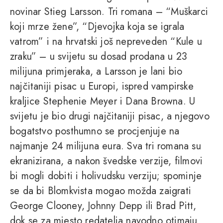
novinar Stieg Larsson. Tri romana – “Muškarci
koji mrze žene”, “Djevojka koja se igrala
vatrom” i na hrvatski još nepreveden “Kule u
zraku” – u svijetu su dosad prodana u 23
milijuna primjeraka, a Larsson je lani bio
najčitaniji pisac u Europi, ispred vampirske
kraljice Stephenie Meyer i Dana Browna. U
svijetu je bio drugi najčitaniji pisac, a njegovo
bogatstvo posthumno se procjenjuje na
najmanje 24 milijuna eura. Sva tri romana su
ekranizirana, a nakon švedske verzije, filmovi
bi mogli dobiti i holivudsku verziju; spominje
se da bi Blomkvista mogao možda zaigrati
George Clooney, Johnny Depp ili Brad Pitt,
dok se za mjesto redatelja navodno otimaju