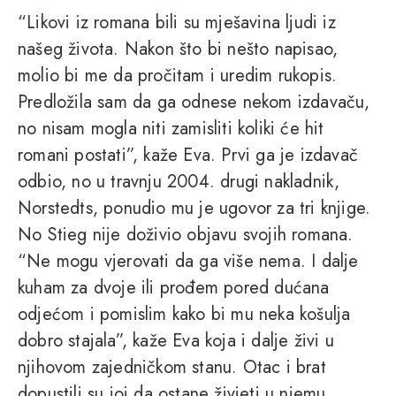
“Likovi iz romana bili su mješavina ljudi iz
našeg života. Nakon što bi nešto napisao,
molio bi me da pročitam i uredim rukopis.
Predložila sam da ga odnese nekom izdavaču,
no nisam mogla niti zamisliti koliki će hit
romani postati”, kaže Eva. Prvi ga je izdavač
odbio, no u travnju 2004. drugi nakladnik,
Norstedts, ponudio mu je ugovor za tri knjige.
No Stieg nije doživio objavu svojih romana.
“Ne mogu vjerovati da ga više nema. I dalje
kuham za dvoje ili prođem pored dućana
odjećom i pomislim kako bi mu neka košulja
dobro stajala”, kaže Eva koja i dalje živi u
njihovom zajedničkom stanu. Otac i brat
dopustili su joj da ostane živjeti u njemu