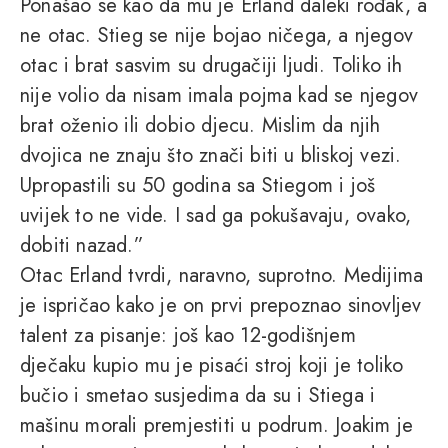
Ponašao se kao da mu je Erland daleki rođak, a
ne otac. Stieg se nije bojao ničega, a njegov
otac i brat sasvim su drugačiji ljudi. Toliko ih
nije volio da nisam imala pojma kad se njegov
brat oženio ili dobio djecu. Mislim da njih
dvojica ne znaju što znači biti u bliskoj vezi.
Upropastili su 50 godina sa Stiegom i još
uvijek to ne vide. I sad ga pokušavaju, ovako,
dobiti nazad.”
Otac Erland tvrdi, naravno, suprotno. Medijima
je ispričao kako je on prvi prepoznao sinovljev
talent za pisanje: još kao 12-godišnjem
dječaku kupio mu je pisaći stroj koji je toliko
bučio i smetao susjedima da su i Stiega i
mašinu morali premjestiti u podrum. Joakim je