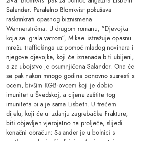
živa. Blomkvist pak za pomoć angažira Lisbeth
Salander. Paralelno Blomkvist pokušava
raskrinkrati opasnog biznismena
Wennerströma. U drugom romanu, “Djevojka
koja se igrala vatrom”, Mikael istražuje opasnu
mrežu traffickinga uz pomoć mladog novinara i
njegove djevojke, koji će iznenada biti ubijeni,
a za ubojstvo je osumnjičena Salander. Ona će
se pak nakon mnogo godina ponovno susresti s
ocem, bivšim KGB-ovcem koji je dobio
imunitet u Švedskoj, a cijena zaštite tog
imuniteta bila je sama Lisbeth. U trećem
dijelu, koji će u izdanju zagrebačke Frakture,
biti objavljen vjerojatno na proljeće, slijedi
konačni obračun: Salander je u bolnici s