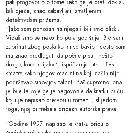
pak progovorio o tome kako ga je brat, dok su
bili djeca, znao zabavljati izmišljenim
detektivskim pričama.
“Jako sam ponosan na njega i bili smo bliski.
Viđali smo se nekoliko puta godišnje. Bio sam
zabrinut zbog posla kojim se bavio i često sam
mu znao predlagati da počne pisati nešto
drugo, komercijalno”, ispričao je otac. Eva
smatra kako njegov otac ni na koji način nije
podržavao sinovljev talent. Baš suprotno, ona
je bila ta koja ga je nagovorila da kratku priču
koju je napisao pretvori u roman i, slijedom
toga, njoj bi trebala pripasti autorska prava.
“Godine 1997. napisao je kratku priču o
čovjeku koji svake godine, anonimno, na