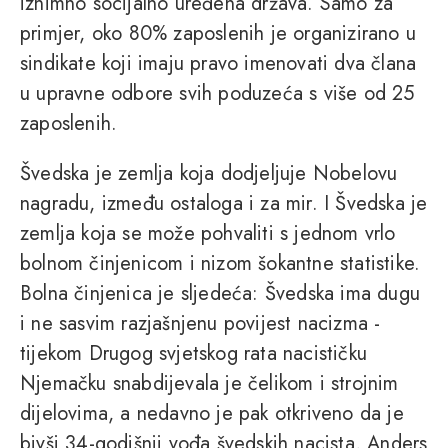
iznimno socijalno uređena država. Samo za
primjer, oko 80% zaposlenih je organizirano u
sindikate koji imaju pravo imenovati dva člana
u upravne odbore svih poduzeća s više od 25
zaposlenih.
Švedska je zemlja koja dodjeljuje Nobelovu
nagradu, između ostaloga i za mir. I Švedska je
zemlja koja se može pohvaliti s jednom vrlo
bolnom činjenicom i nizom šokantne statistike.
Bolna činjenica je sljedeća: Švedska ima dugu
i ne sasvim razjašnjenu povijest nacizma -
tijekom Drugog svjetskog rata nacističku
Njemačku snabdijevala je čelikom i strojnim
dijelovima, a nedavno je pak otkriveno da je
bivši 34-godišnji vođa švedskih nacista, Anders