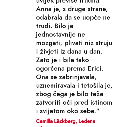
uvijek previše trudila.
Anna je, s druge strane,
odabrala da se uopće ne
trudi. Bilo je
jednostavnije ne
mozgati, plivati niz struju
i živjeti iz dana u dan.
Zato je i bila tako
ogorčena prema Erici.
Ona se zabrinjavala,
uznemiravala i tetošila je,
zbog čega je bilo teže
zatvoriti oči pred istinom
i svijetom oko sebe."
Camilla Läckberg, Ledena