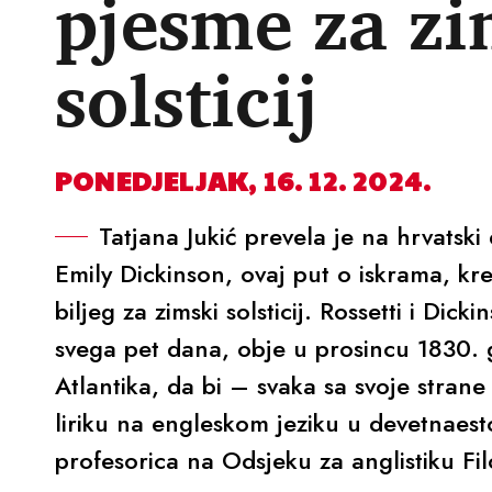
pjesme za zi
solsticij
PONEDJELJAK, 16. 12. 2024.
Tatjana Jukić prevela je na hrvatski 
Emily Dickinson, ovaj put o iskrama, kre
biljeg za zimski solsticij. Rossetti i Di
svega pet dana, obje u prosincu 1830. g
Atlantika, da bi – svaka sa svoje strane 
liriku na engleskom jeziku u devetnaesto
profesorica na Odsjeku za anglistiku Fi