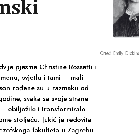
mski
Crtež Emily Dickin
dvije pjesme Christine Rossetti i
menu, svjetlu i tami – mali
ckinson rođene su u razmaku od
odine, svaka sa svoje strane
– obilježile i transformirale
me stoljeću. Jukić je redovita
lozofskoga fakulteta u Zagrebu