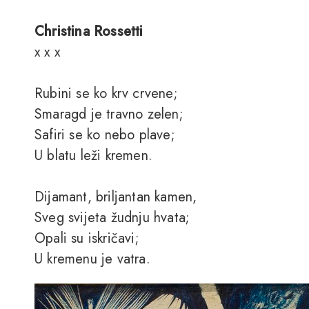
Christina Rossetti
x x x
Rubini se ko krv crvene;
Smaragd je travno zelen;
Safiri se ko nebo plave;
U blatu leži kremen.
Dijamant, briljantan kamen,
Sveg svijeta žudnju hvata;
Opali su iskričavi;
U kremenu je vatra.