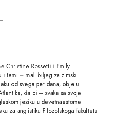
me Christine Rossetti i Emily
 i tami – mali biljeg za zimski
zmaku od svega pet dana, obje u
tlantika, da bi – svaka sa svoje
 engleskom jeziku u devetnaestome
eku za anglistiku Filozofskoga fakulteta