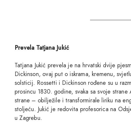
Prevela Tatjana Jukić
Tatjana Jukić prevela je na hrvatski dvije pjes
Dickinson, ovaj put o iskrama, kremenu, svjetlu
solsticij. Rossetti i Dickinson rođene su u ra
prosincu 1830. godine, svaka sa svoje strane A
strane – obilježile i transformirale liriku na
stoljeću. Jukić je redovita profesorica na Odsj
u Zagrebu.