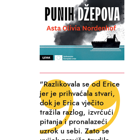
"Razlikovala se od Erice
jer je prihvaćala stvari,
dok je Erica vječito
tražila razlog, izvrćući
pitanja i pronalazeći
uzrok u sebi. Zato se