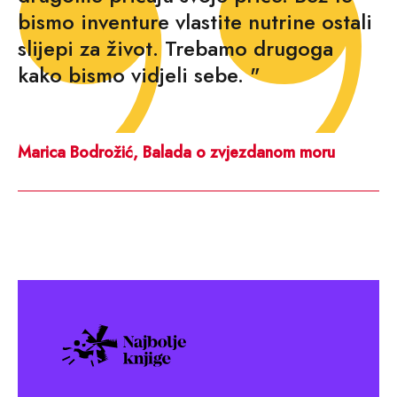
bismo inventure vlastite nutrine ostali
slijepi za život. Trebamo drugoga
kako bismo vidjeli sebe. "
Marica Bodrožić, Balada o zvjezdanom moru