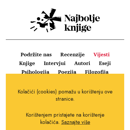
Podržite nas
Recenzije
Vijesti
Knjige
Intervjui
Autori
Eseji
Psihologija
Poezija
Filozofija
Uvjeti korištenja
Pravila o kolačićima
Kolačići (cookies) pomažu u korištenju ove
Pravila privatnosti
Impressum
Kontakt
stranice.
Korištenjem pristajete na korištenje
kolačića.
Saznajte više